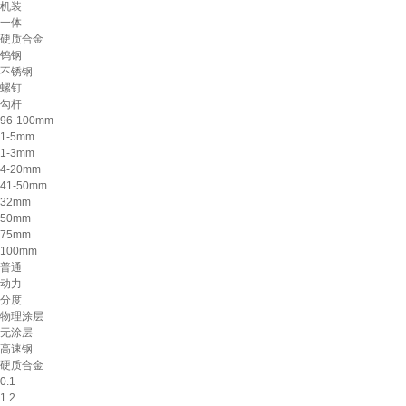
机装
一体
硬质合金
钨钢
不锈钢
螺钉
勾杆
96-100mm
1-5mm
1-3mm
4-20mm
41-50mm
32mm
50mm
75mm
100mm
普通
动力
分度
物理涂层
无涂层
高速钢
硬质合金
0.1
1.2