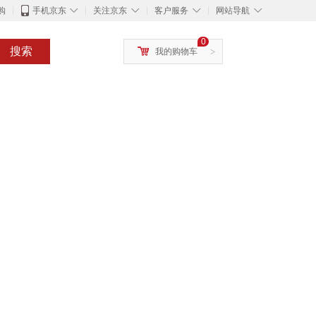
◇
◇
◇
◇
购
手机京东
关注京东
客户服务
网站导航
0
搜索
我的购物车
>