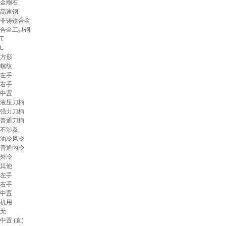
金刚石
高速钢
非铸铁合金
合金工具钢
T
L
方形
螺纹
左手
右手
中置
液压刀柄
强力刀柄
普通刀柄
不涉及
油冷风冷
普通内冷
外冷
其他
左手
右手
中置
机用
无
中置 (直)