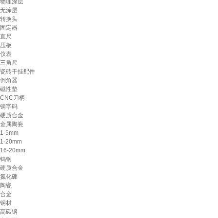
物理涂层
无涂层
转换头
固定器
直尺
压板
仪表
三角尺
瓷砖干挂配件
倒角器
磁性垫
CNC刀柄
钢字码
硬质合金
金属陶瓷
1-5mm
1-20mm
16-20mm
钨钢
硬质合金
氮化硼
陶瓷
合金
钢材
高碳钢