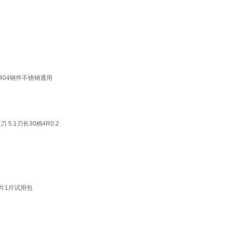
0404钢件不锈钢通用
.1刃长30柄4R0.2
片1片试用包