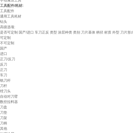
手动液压工具
工具配件/耗材:
工具配件
通用工具耗材
钻头
高级选项:
是否可定制
国产/进口
车刀正反
类型
涂层种类
类别
刀片基体
柄径
材质
外型
刀片形
可定制
不可定制
国产
进口
正刀/反刀
反刀
正刀
车刀
铣刀杆
刀杆
镗刀头
自动对刀臂
数控拉料器
刀盘
刀垫
刀架
刀柄
其他