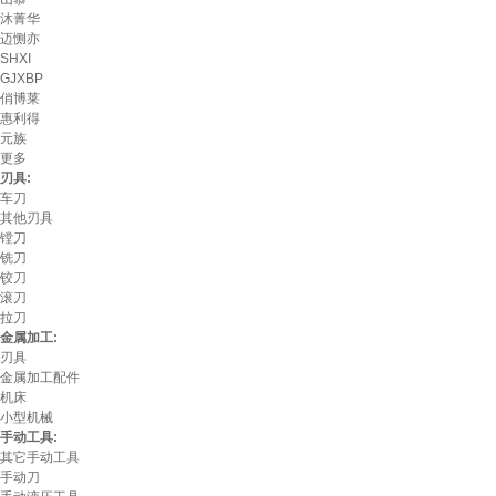
沐菁华
迈恻亦
SHXI
GJXBP
俏博莱
惠利得
元族
更多
刃具:
车刀
其他刃具
镗刀
铣刀
铰刀
滚刀
拉刀
金属加工:
刃具
金属加工配件
机床
小型机械
手动工具:
其它手动工具
手动刀