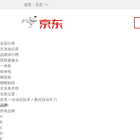
◇
送至：
北京
全部分类
京东知识库
品牌排行榜
普联摄像头
一体机
收纳包
键盘贴
键帽贴纸
京东美术馆
当前位置：
首页
>
自动化技术
> 数控自动车刀
品牌:
所有品牌
A
B
C
D
F