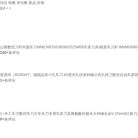
综合
销量
评论数
新品
价格
1
/
4
<
>
山慕数控刀杆外圆车刀WWLNR2020K08/2525M08车床刀具/桃形车刀杆 WNMG08
100+
条评论
英思特（INSIGHT）德国品质小孔车刀 60度内孔仿形钨钢小内孔镗刀数控自动车床镗刀 5
1+
条评论
1+木工车刀数控车刀片车木刀专用车床刀具聚氨酯外圆木头钨钢合金V 20mm02角刀
0+
条评论