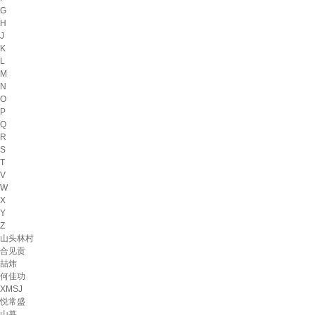
G
H
J
K
L
M
N
O
P
Q
R
S
T
V
W
X
Y
Z
山头林村
合见贡
喆炜
何佳功
XMSJ
悦常盛
山慕