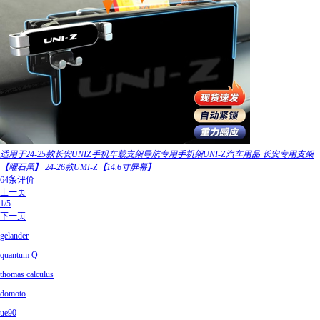
适用于24-25款长安UNIZ手机车载支架导航专用手机架UNI-Z汽车用品 长安专用支架
【曜石黑】 24-26款UMI-Z【14.6寸屏幕】
64条评价
上一页
1/5
下一页
gelander
quantum Q
thomas calculus
domoto
ue90