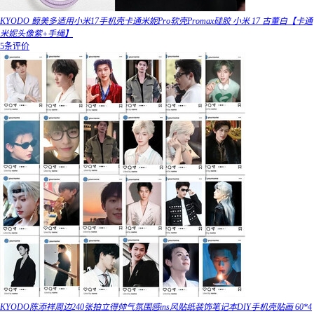
KYODO 鲸美多适用小米17手机壳卡通米妮Pro软壳Promax硅胶 小米 17 古董白【卡通
米妮头像紫+手绳】
5条评价
KYODO陈添祥周边240张拍立得帅气氛围感ins风贴纸装饰笔记本DIY手机壳贴画 60*4