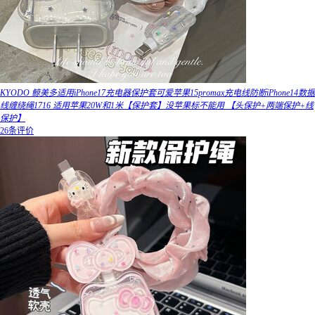
KYODO 鲸美多适用iPhone17充电器保护套可爱苹果15promax充电线防断iPhone14数据
线缠绕绳1716 适用苹果20W和1米【保护套】没苹果标不能用 【头保护+两端保护+线
保护】
26条评价