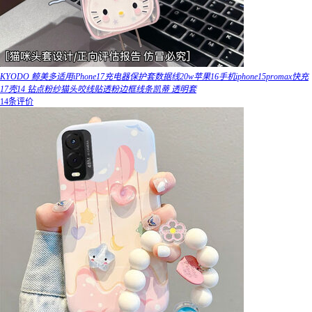
KYODO 鲸美多适用iPhone17充电器保护套数据线20w苹果16手机iphone15promax快充
17壳14 钻点粉纱猫头咬线贴透粉边框线条凯蒂 透明套
14条评价