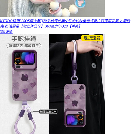
KYODO适用360OS奇少年Q20手机壳经典个性奶油纹全包式复古百搭可爱英文 磨砂
壳-奶油星星【加立体公仔】 360奇少年Q20【单壳】
3条评价