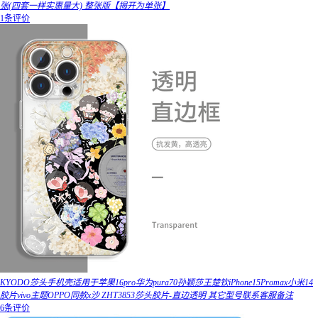
张(四套一样实惠量大) 整张版【揭开为单张】
1条评价
KYODO莎头手机壳适用于苹果16pro华为pura70孙颖莎王楚钦iPhone15Promax小米14
胶片vivo主题OPPO同款x沙 ZHT3853莎头胶片-直边透明 其它型号联系客服备注
6条评价