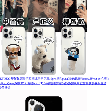
KYODO柳智敏同款手机壳适用于苹果16pro华为pura70申留真iPhone15Promax小米14
卢正义vivo小猫OPPO韩语a ZHQ6226柳智敏同款-直边透明 其它型号联系客服备注
0条评价