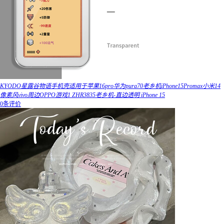
KYODO星露谷物语手机壳适用于苹果16pro华为pura70老乡机iPhone15Promax小米14
像素风vivo周边OPPO游戏1 ZHR3835老乡机-直边透明 iPhone 15
0条评价