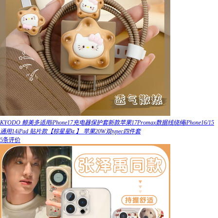
KYODO 鲸美多适用iPhone17充电器保护套新款苹果17Promax数据线绕绳iPhone16/15
通用14iPad 贴片款【棕星星kt 】 苹果20W双typec四件套
5条评价