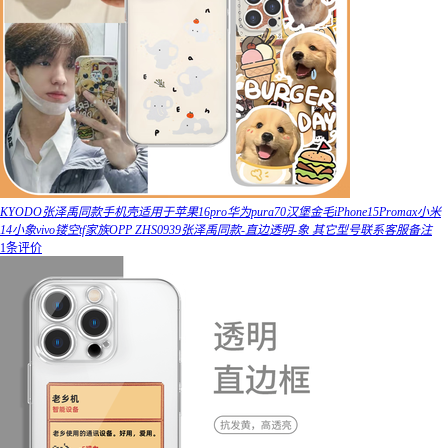
KYODO张泽禹同款手机壳适用于苹果16pro华为pura70汉堡金毛iPhone15Promax小米
14小象vivo镂空tf家族OPP ZHS0939张泽禹同款-直边透明-象 其它型号联系客服备注
1条评价