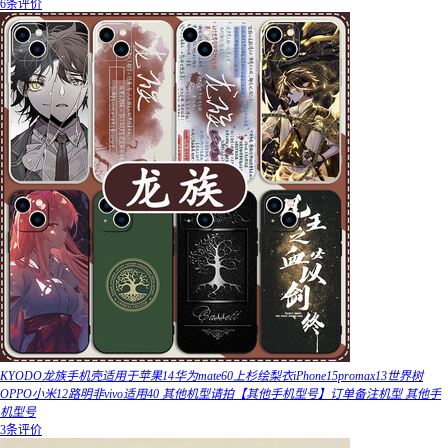
6条评价
KYODO龙族手机壳适用于苹果14华为mate60上杉绘梨衣iPhone15promax13世界树
OPPO小米12路明非vivo适用40 其他机型请拍【其他手机型号】订单备注机型 其他手
机型号
3条评价