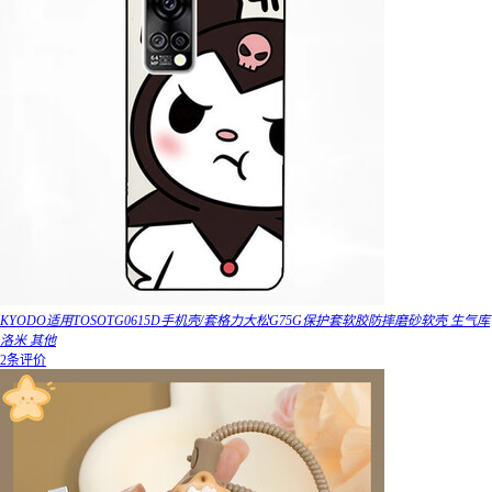
KYODO适用TOSOTG0615D手机壳/套格力大松G75G保护套软胶防摔磨砂软壳 生气库
洛米 其他
2条评价