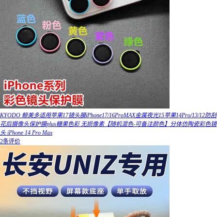
KYODO 鲸美多适用苹果17镜头膜iPhone17/16ProMAX金属夜光15苹果14Pro/13/12防刮
花后摄像头保护膜plus糖果色彩 无损像素【随机混色-可备注颜色】分体仿陶瓷彩色镜
头 iPhone 14 Pro Max
2条评价