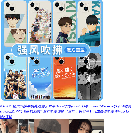
KYODO强风吹拂手机壳适用于苹果16pro华为pura70日系iPhone15Promax小米14动漫
vivo运动OPPO漫画13励志1 其他机型请拍【其他手机型号】订单备注机型 iPhone 13
0条评价