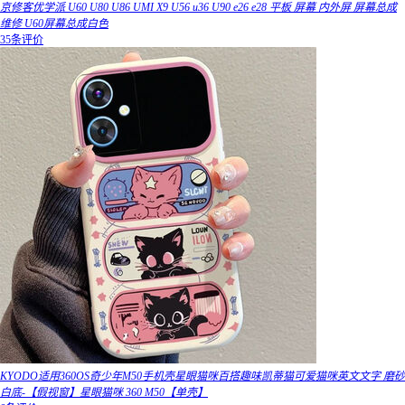
京修客优学派 U60 U80 U86 UMI X9 U56 u36 U90 e26 e28 平板 屏幕 内外屏 屏幕总成
维修 U60屏幕总成白色
35条评价
KYODO适用360OS奇少年M50手机壳星眼猫咪百搭趣味凯蒂猫可爱猫咪英文文字 磨砂
白底-【假视窗】星眼猫咪 360 M50【单壳】