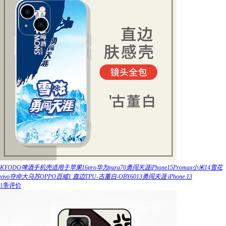
KYODO啤酒手机壳适用于苹果16pro华为pura70勇闯天涯iPhone15Promax小米14雪花
vivo夺命大乌苏OPPO百威1 直边TPU-古董白-OBY6013勇闯天涯 iPhone 13
1条评价