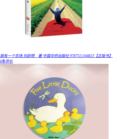
我有一个农场 刘跃明 著 中国华侨出版社 9787511344823【正版书】
0条评价