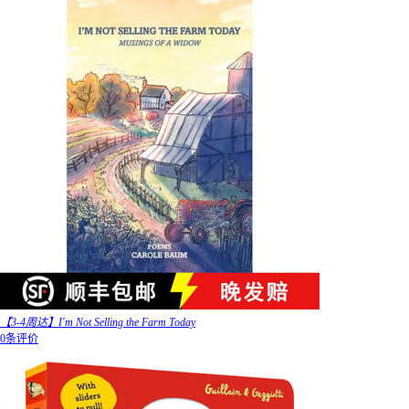
【3-4周达】I'm Not Selling the Farm Today
0条评价