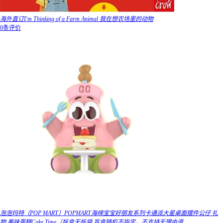
海外直订I'm Thinking of a Farm Animal 我在想农场里的动物
0条评价
泡泡玛特（POP MART）POPMART海绵宝宝好朋友系列卡通派大星桌面摆件公仔 礼
物 美味蛋糕Cake Time（拆盒无拆袋 盲盒随机不指定，不支持无理由退