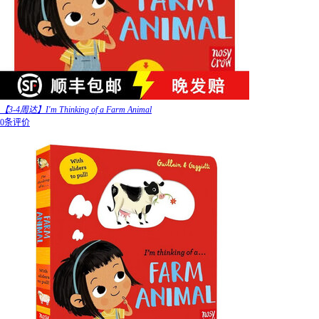
【3-4周达】I'm Thinking of a Farm Animal
0条评价