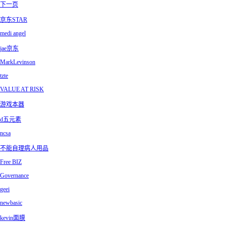
下一页
京东STAR
medi angel
jae京东
MarkLevinson
tzte
VALUE AT RISK
游戏本器
d五元素
ncsa
不能自理病人用品
Free BIZ
Governance
geei
newbasic
kevin面膜