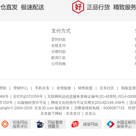
好
直发，极速配送
正品行货，精致服务
支付方式
货到付款
在线支付
分期付款
邮局汇款
公司转账
帮助
|
营销中心
|
手机京东
|
友情链接
|
销售联盟
|
京东社区
|
风险监测
088号
| 京ICP证070359号 |
互联网药品信息服务资格证编号(京)-经营性-2014-0008
150号 |
出版物经营许可证
|
网络文化经营许可证京网文[2014]2148-348号
| 违
pyright © 2004-2026 京东JD.com 版权所有 | 消费者维权热线：4006067733
经营
京东旗下网站：
京东支付
|
京东云