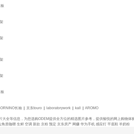
装板
支架
支架
支架
支架
装板
BORNINO长袖
|
京东touro
|
laboratorywork
|
kall
|
AROMO
图片大全等信息，为您选购ODEM提供全方位的精选图片参考，提供愉悦的网上购物体
去角质咖喱
生鲜
空调
新款
京粉
预定
京东房产
网赚
华为手机
感应灯
平底鞋
羊奶粉