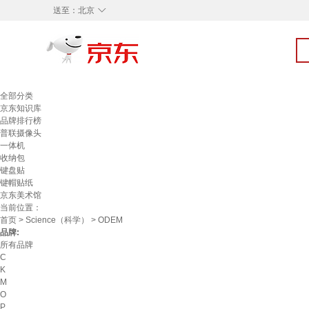
◇
送至：
北京
全部分类
京东知识库
品牌排行榜
普联摄像头
一体机
收纳包
键盘贴
键帽贴纸
京东美术馆
当前位置：
首页
>
Science（科学）
> ODEM
品牌:
所有品牌
C
K
M
O
P