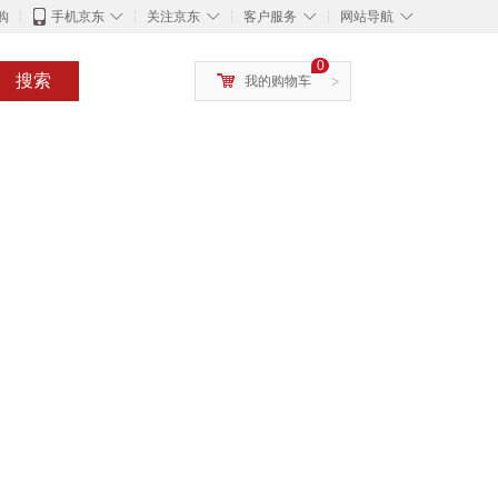
◇
◇
◇
◇
购
手机京东
关注京东
客户服务
网站导航
0
搜索
我的购物车
>