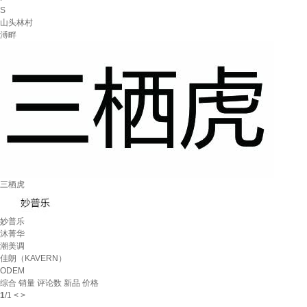
S
山头林村
溥畔
三栖虎
妙普乐
沐菁华
潮美调
佳朗（KAVERN）
ODEM
综合
销量
评论数
新品
价格
1
/
1
<
>