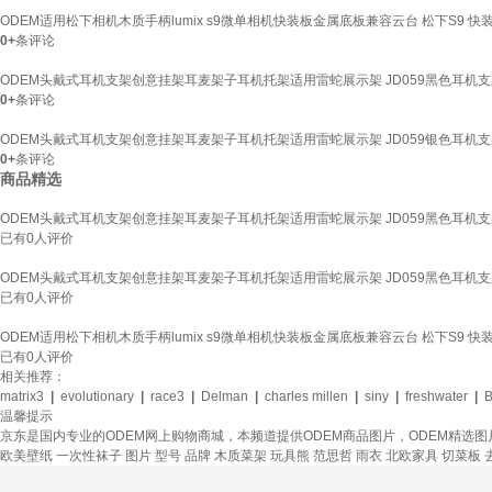
ODEM适用松下相机木质手柄lumix s9微单相机快装板金属底板兼容云台 松下S9 快
0+
条评论
ODEM头戴式耳机支架创意挂架耳麦架子耳机托架适用雷蛇展示架 JD059黑色耳机
0+
条评论
ODEM头戴式耳机支架创意挂架耳麦架子耳机托架适用雷蛇展示架 JD059银色耳机
0+
条评论
商品精选
ODEM头戴式耳机支架创意挂架耳麦架子耳机托架适用雷蛇展示架 JD059黑色耳机
已有
0
人评价
ODEM头戴式耳机支架创意挂架耳麦架子耳机托架适用雷蛇展示架 JD059黑色耳机
已有
0
人评价
ODEM适用松下相机木质手柄lumix s9微单相机快装板金属底板兼容云台 松下S9 快
已有
0
人评价
相关推荐：
matrix3
|
evolutionary
|
race3
|
Delman
|
charles millen
|
siny
|
freshwater
|
温馨提示
京东是国内专业的ODEM网上购物商城，本频道提供ODEM商品图片，ODEM精选
欧美壁纸
一次性袜子
图片
型号
品牌
木质菜架
玩具熊
范思哲
雨衣
北欧家具
切菜板