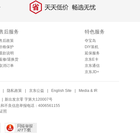
省
天天低价，畅选无忧
售后服务
特色服务
售后政策
夺宝岛
价格保护
DIY装机
退款说明
延保服务
返修/退换货
京东E卡
取消订单
京东通信
京东JD+
|
隐私政策
|
京东公益
|
English Site
|
Media & IR
| 新出发京零 字第大120007号
法和不良信息举报电话：4006561155
证照