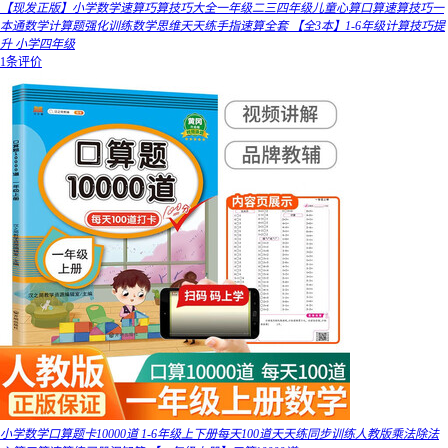
【现发正版】小学数学速算巧算技巧大全一年级二三四年级儿童心算口算速算技巧一
本通数学计算题强化训练数学思维天天练手指速算全套 【全3本】1-6年级计算技巧提
升 小学四年级
1条评价
小学数学口算题卡10000道 1-6年级上下册每天100道天天练同步训练人教版乘法除法