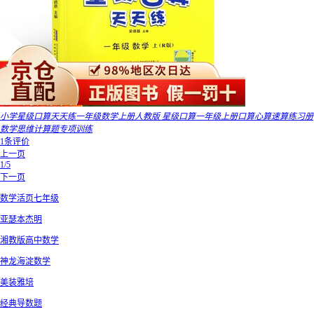
小学星级口算天天练一年级数学上册人教版 星级口算一年级上册口算心算速算练习册
数学思维计算题专项训练
1条评价
上一页
1/5
下一页
数学活页七年级
亚瑟本杰明
湘教版高中数学
神龙海淀数学
美装雅培
经典导数题