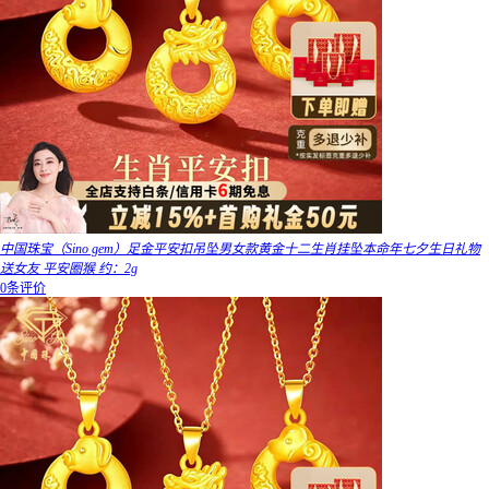
中国珠宝（Sino gem）足金平安扣吊坠男女款黄金十二生肖挂坠本命年七夕生日礼物
送女友 平安圈猴 约：2g
0条评价