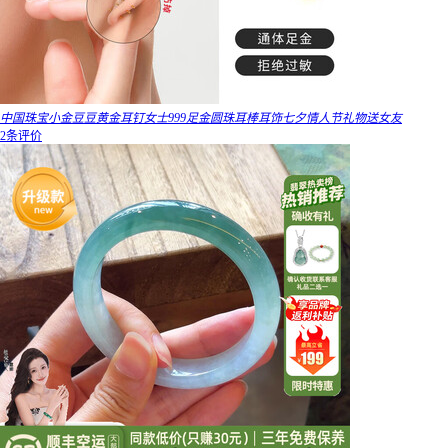
中国珠宝小金豆豆黄金耳钉女士999足金圆珠耳棒耳饰七夕情人节礼物送女友
2条评价