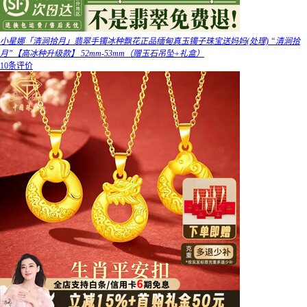
小星娜「清涧拾月」翡翠手镯冰种飘花正品缅甸真玉镯子珠宝送妈妈(处理) “清涧拾
月”【高冰种升级款】 52mm-53mm（赠玉石吊坠+礼盒）
10条评价