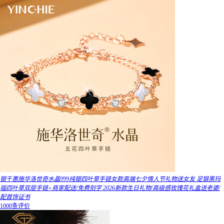
银千惠施华洛世奇水晶999纯银四叶草手链女款高端七夕情人节礼物送女友 足银黑玛
瑙四叶草双层手链+商家配送/免费刻字 2026新款生日礼物/高级感玫瑰花礼盒送老婆/
配首饰证书
1000条评价