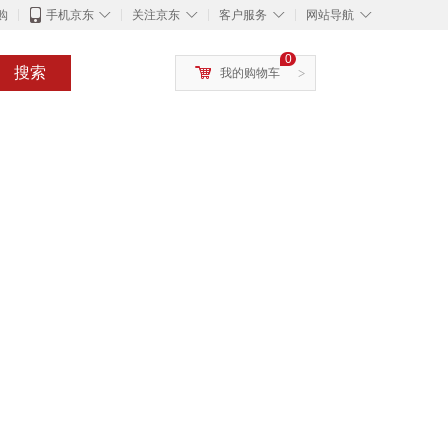
◇
◇
◇
◇
购
手机京东
关注京东
客户服务
网站导航
0
搜索
我的购物车
>