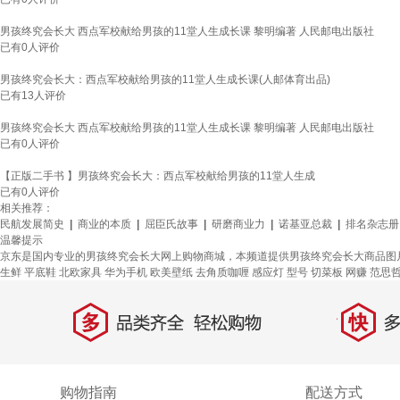
男孩终究会长大 西点军校献给男孩的11堂人生成长课 黎明编著 人民邮电出版社
已有
0
人评价
男孩终究会长大：西点军校献给男孩的11堂人生成长课(人邮体育出品)
已有
13
人评价
男孩终究会长大 西点军校献给男孩的11堂人生成长课 黎明编著 人民邮电出版社
已有
0
人评价
【正版二手书 】男孩终究会长大：西点军校献给男孩的11堂人生成
已有
0
人评价
相关推荐：
民航发展简史
|
商业的本质
|
屈臣氏故事
|
研磨商业力
|
诺基亚总裁
|
排名杂志册
温馨提示
京东是国内专业的男孩终究会长大网上购物商城，本频道提供男孩终究会长大商品图
生鲜
平底鞋
北欧家具
华为手机
欧美壁纸
去角质咖喱
感应灯
型号
切菜板
网赚
范思
多
快
品类齐全，轻松购物
多仓
购物指南
配送方式