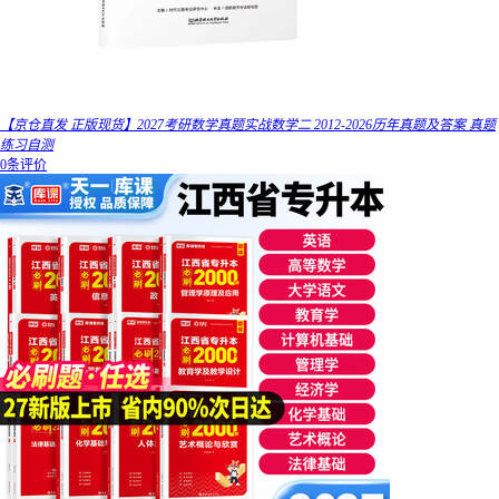
【京仓直发 正版现货】2027考研数学真题实战数学二 2012-2026历年真题及答案 真题
练习自测
0条评价