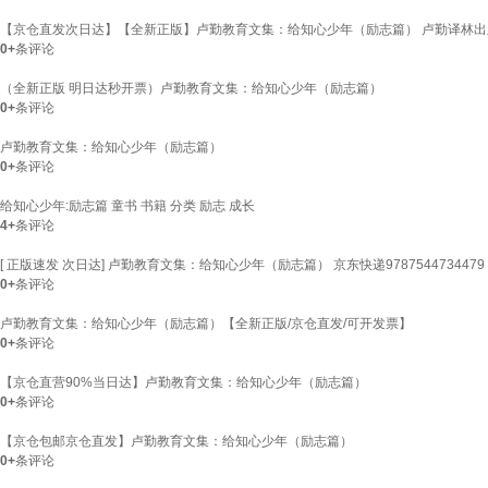
【京仓直发次日达】【全新正版】卢勤教育文集：给知心少年（励志篇） 卢勤译林出
0+
条评论
（全新正版 明日达秒开票）卢勤教育文集：给知心少年（励志篇）
0+
条评论
卢勤教育文集：给知心少年（励志篇）
0+
条评论
给知心少年:励志篇 童书 书籍 分类 励志 成长
4+
条评论
[ 正版速发 次日达] 卢勤教育文集：给知心少年（励志篇） 京东快递9787544734479
0+
条评论
卢勤教育文集：给知心少年（励志篇）【全新正版/京仓直发/可开发票】
0+
条评论
【京仓直营90%当日达】卢勤教育文集：给知心少年（励志篇）
0+
条评论
【京仓包邮京仓直发】卢勤教育文集：给知心少年（励志篇）
0+
条评论