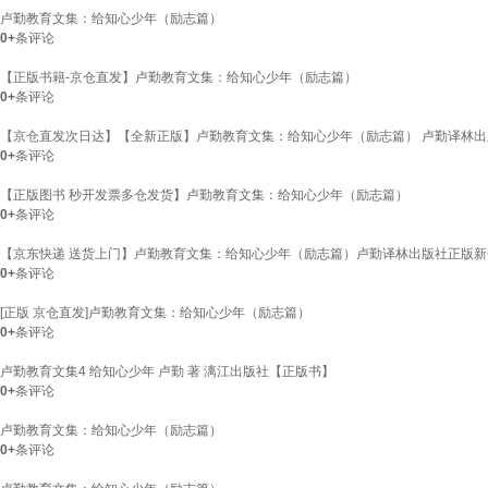
卢勤教育文集：给知心少年（励志篇）
0+
条评论
【正版书籍-京仓直发】卢勤教育文集：给知心少年（励志篇）
0+
条评论
【京仓直发次日达】【全新正版】卢勤教育文集：给知心少年（励志篇） 卢勤译林出
0+
条评论
【正版图书 秒开发票多仓发货】卢勤教育文集：给知心少年（励志篇）
0+
条评论
【京东快递 送货上门】卢勤教育文集：给知心少年（励志篇）卢勤译林出版社正版新
0+
条评论
[正版 京仓直发]卢勤教育文集：给知心少年（励志篇）
0+
条评论
卢勤教育文集4 给知心少年 卢勤 著 漓江出版社【正版书】
0+
条评论
卢勤教育文集：给知心少年（励志篇）
0+
条评论