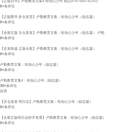
【正版旧书】卢勤教育文集4 给知心少年 励志9787540742553
0+
条评论
【正版图书 多仓发货】卢勤教育文集：给知心少年（励志篇）
0+
条评论
【全新正版 京仓直发】卢勤教育文集：给知心少年（励志篇） 卢勤
0+
条评论
【京东快递 正版全新】卢勤教育文集：给知心少年（励志篇）
0+
条评论
卢勤教育文集：给知心少年（励志篇）
0+
条评论
卢勤教育文集4：给知心少年（励志篇）
30+
条评论
自营
【京仓直发 明日达】卢勤教育文集：给知心少年（励志篇）
0+
条评论
【全新正版明日达秒开发票】卢勤教育文集：给知心少年（励志篇）
0+
条评论