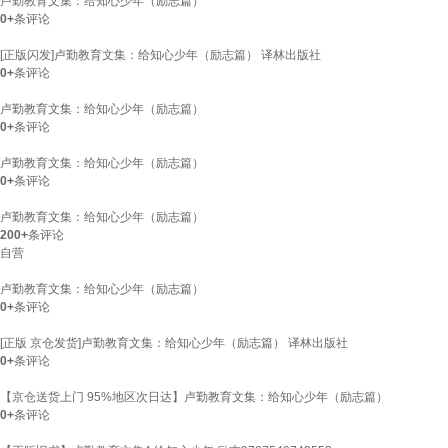
卢勤教育文集：给知心少年（励志篇）
0+
条评论
[正版闪发]卢勤教育文集：给知心少年（励志篇） 译林出版社
0+
条评论
卢勤教育文集：给知心少年（励志篇）
0+
条评论
卢勤教育文集：给知心少年（励志篇）
0+
条评论
卢勤教育文集：给知心少年（励志篇）
200+
条评论
自营
卢勤教育文集：给知心少年（励志篇）
0+
条评论
[正版 京仓发货]卢勤教育文集：给知心少年（励志篇） 译林出版社
0+
条评论
【京仓送货上门 95%地区次日达】卢勤教育文集：给知心少年（励志篇）
0+
条评论