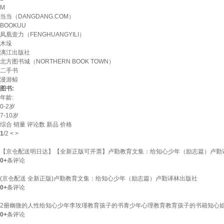
M
当当（DANGDANG.COM）
BOOKUU
凤凰壹力（FENGHUANGYILI）
木垛
漓江出版社
北方图书城（NORTHERN BOOK TOWN）
二手书
漫游鲸
图书:
年龄:
0-2岁
7-10岁
综合
销量
评论数
新品
价格
1
/
2
<
>
【京仓配送明日达】【全新正版可开票】卢勤教育文集：给知心少年（励志篇）卢勤
0+
条评论
(京仓配送 全新正版)卢勤教育文集：给知心少年（励志篇）卢勤译林出版社
0+
条评论
2册幽微的人性给知心少年李玫瑾教育孩子的书青少年心理教育教育孩子的书籍知心
0+
条评论