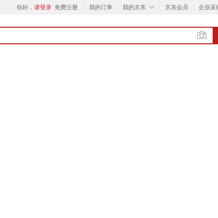
◇
你好，
请登录
免费注册
我的订单
我的京东
京东会员
企业采