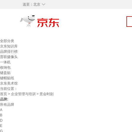
◇
送至：
北京
全部分类
京东知识库
品牌排行榜
普联摄像头
一体机
收纳包
键盘贴
键帽贴纸
京东美术馆
当前位置：
首页
>
企业管理与培训
> 意会时刻
品牌:
所有品牌
A
B
D
E
G