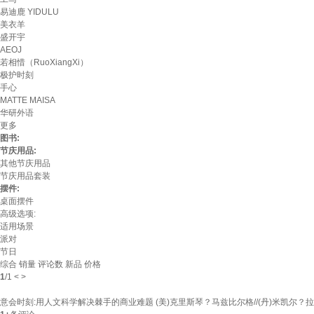
易迪鹿 YIDULU
美衣羊
盛开宇
AEOJ
若相惜（RuoXiangXi）
极护时刻
手心
MATTE MAISA
华研外语
更多
图书:
节庆用品:
其他节庆用品
节庆用品套装
摆件:
桌面摆件
高级选项:
适用场景
派对
节日
综合
销量
评论数
新品
价格
1
/
1
<
>
意会时刻:用人文科学解决棘手的商业难题 (美)克里斯琴？马兹比尔格//(丹)米凯尔？拉