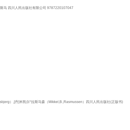
 四川人民出版社有限公司 9787220107047
rg）,[丹]米凯尔*拉斯马森（Mikkel,B.,Rasmussen）四川人民出版社(正版书)