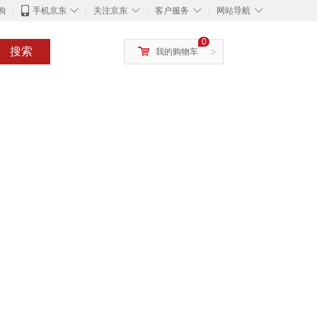
◇
◇
◇
◇
购
手机京东
关注京东
客户服务
网站导航
0
搜索
我的购物车
>