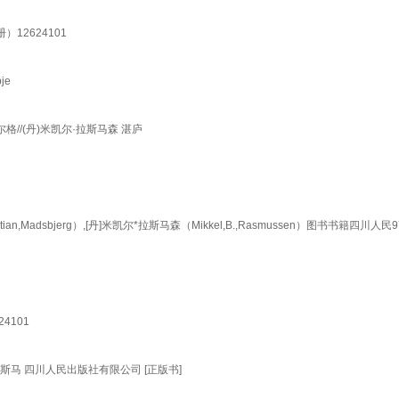
12624101
je
//(丹)米凯尔·拉斯马森 湛庐
dsbjerg）,[丹]米凯尔*拉斯马森（Mikkel,B.,Rasmussen）图书书籍四川人民9
4101
斯马 四川人民出版社有限公司 [正版书]