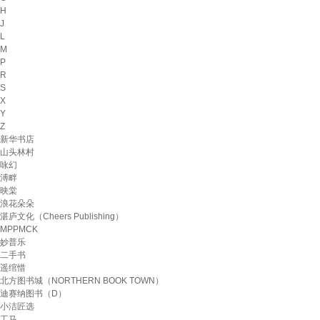
H
J
L
M
P
R
S
X
Y
Z
新华书店
山头林村
咏幻
溥畔
映棠
浪花朵朵
湛庐文化（Cheers Publishing）
MPPMCK
妙普乐
二手书
遥绾惜
北方图书城（NORTHERN BOOK TOWN）
迪赛纳图书（D）
小洁匠选
工马