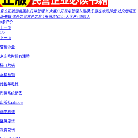
官方正版销售团队日常管理书 大客户开发与管理入微模式 富在术数抖音 社交暗语正
版书籍 弦外之音言外之意 4册销售团队+大客户+销售人
9条评价
上一页
1/5
下一页
营销沙盘
京东啥时候有活动
腾飞营销
幸福营销
她他羊毛靴
舆情系统销售
出版社rainbow
瑞尔机械
竖屏思维
教育营销