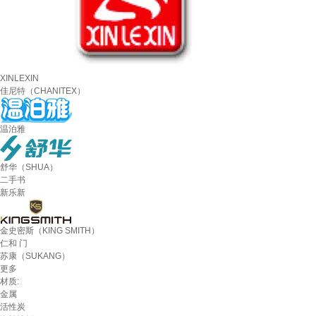
XINLEXIN
佳尼特（CHANITEX）
温泊雅
舒华（SHUA）
二手书
新乐新
金史密斯（KING SMITH）
仁和 门
苏康（SUKANG）
更多
材质:
金属
活性炭