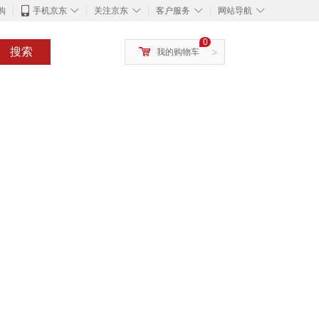
◇
◇
◇
◇
购
手机京东
关注京东
客户服务
网站导航
0
搜索
我的购物车
>