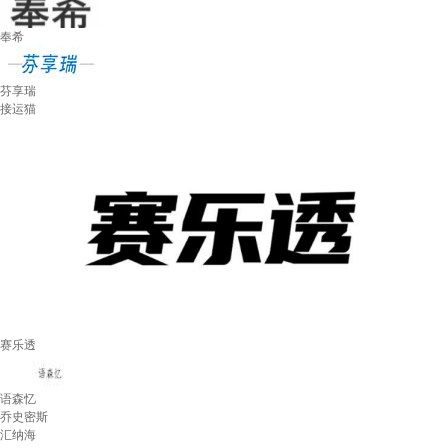
奉希
芬享瑞
接运猫
赛乐透
语森忆
乔史密斯
汇纳海