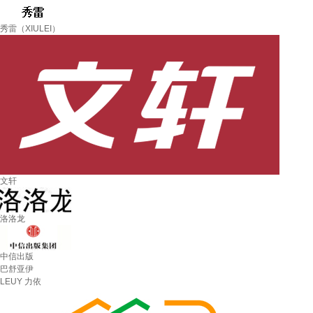
秀雷（XIULEI）
文轩
洛洛龙
中信出版
巴舒亚伊
LEUY 力依