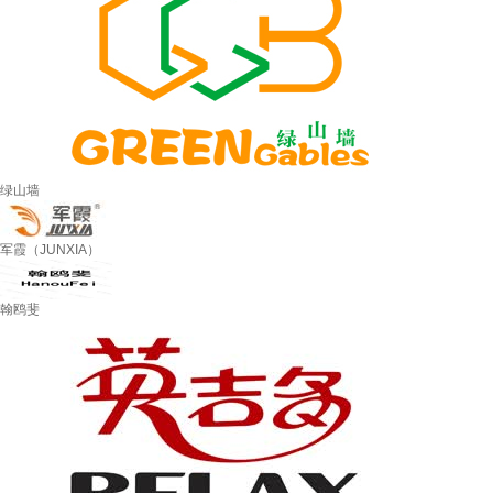
绿山墙
军霞（JUNXIA）
翰鸥斐