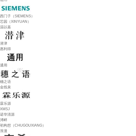
西门子（SIEMENS）
芯园（XINYUAN）
温以嘉
潜津
惠利得
通用
穗之语
金线泉
霖乐源
XMSJ
诺华清源
溥畔
初构想（CHUGOUXIANG）
淮漫