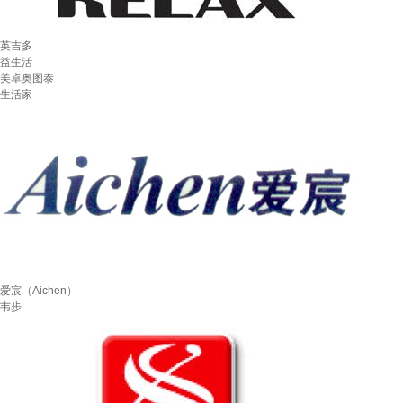
英吉多
益生活
美卓奥图泰
生活家
爱宸（Aichen）
韦步