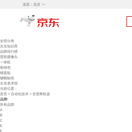
◇
送至：
北京
全部分类
京东知识库
品牌排行榜
普联摄像头
一体机
收纳包
键盘贴
键帽贴纸
京东美术馆
当前位置：
首页
>
自动化技术
> 史密斯机器
品牌:
所有品牌
A
B
C
E
F