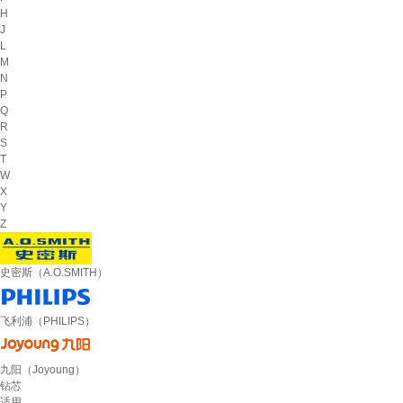
H
J
L
M
N
P
Q
R
S
T
W
X
Y
Z
史密斯（A.O.SMITH）
飞利浦（PHILIPS）
九阳（Joyoung）
钻芯
适用