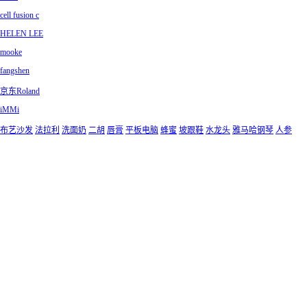
cell fusion c
HELEN LEE
mooke
fangshen
京东Roland
iMMi
布艺沙发
法拉利
洗面奶
二胡
唇膏
平板电脑
蜂蜜
坡跟鞋
水龙头
雅马哈钢琴
人参