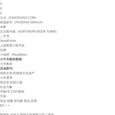
S
X
Z
当当（DANGDANG.COM）
凤凰新华（PHOENIX XINHUA）
卓树
北方图书城（NORTHERN BOOK TOWN）
二手书
SendPoints
上海香港三联书店
孔网
小读榜（ReadiBox）
大中专教材教辅:
大学教材
其他图书:
传统文化/非物质文化遗产
小学通用
英语专业四/八级
社会万象
手账/手工DIY教程
字画
综合
销量
评论数
新品
价格
1
/
1
<
>
西周史 许倬云 聯經出版事業公司二手书