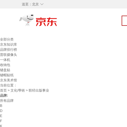
◇
送至：
北京
全部分类
京东知识库
品牌排行榜
普联摄像头
一体机
收纳包
键盘贴
键帽贴纸
京东美术馆
当前位置：
首页
>
文化/學術
> 联经出版事业
品牌:
所有品牌
B
D
E
F
K