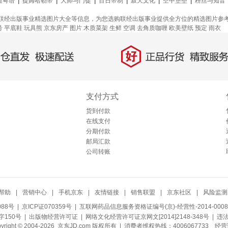
道粤语
|
提姆哈勒帝
|
大师与门徒
|
百日帝制
|
寂天文化
|
空中堡垒
|
粉丝与知音
联经出版事业精选图片大全等信息，为您选购联经出版事业提供全方位的精选图片参
号
平底鞋
玩具熊
京东房产
图片
木质菜架
生鲜
空调
去角质咖喱
欧美壁纸
预定
雨衣
好
直发，极速配送
正品行货，精致服务
支付方式
货到付款
在线支付
分期付款
邮局汇款
公司转账
帮助
|
营销中心
|
手机京东
|
友情链接
|
销售联盟
|
京东社区
|
风险监测
088号
| 京ICP证070359号 |
互联网药品信息服务资格证编号(京)-经营性-2014-0008
150号 |
出版物经营许可证
|
网络文化经营许可证京网文[2014]2148-348号
| 违
pyright © 2004-2026 京东JD.com 版权所有 | 消费者维权热线：4006067733
经营