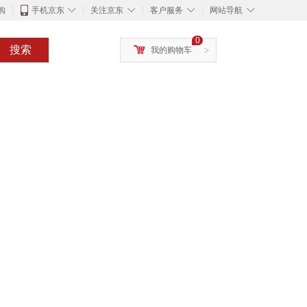
◇
◇
◇
◇
购
手机京东
关注京东
客户服务
网站导航
0
搜索
我的购物车
>