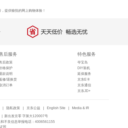
考，提供愉悦的网上购物体验！
省
天天低价，畅选无忧
售后服务
特色服务
售后政策
夺宝岛
价格保护
DIY装机
退款说明
延保服务
返修/退换货
京东E卡
取消订单
京东通信
京东JD+
|
隐私政策
|
京东公益
|
English Site
|
Media & IR
| 新出发京零 字第大120007号
法和不良信息举报电话：4006561155
证照