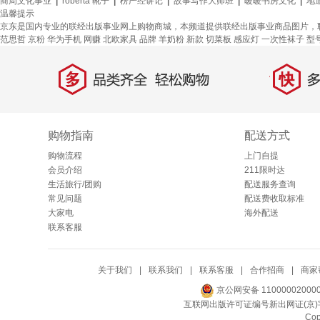
商周文化事业
|
roberta 靴子
|
楞严经讲记
|
故事写作大师班
|
暖暖书房文化
|
地
温馨提示
京东是国内专业的联经出版事业网上购物商城，本频道提供联经出版事业商品图片，
范思哲
京粉
华为手机
网赚
北欧家具
品牌
羊奶粉
新款
切菜板
感应灯
一次性袜子
型
多
快
品类齐全，轻松购物
多仓
购物指南
配送方式
购物流程
上门自提
会员介绍
211限时达
生活旅行/团购
配送服务查询
常见问题
配送费收取标准
大家电
海外配送
联系客服
关于我们
|
联系我们
|
联系客服
|
合作招商
|
商家
京公网安备 11000002000
互联网出版许可证编号新出网证(京)字
Co