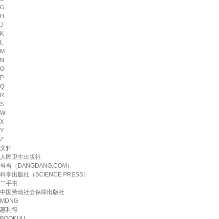
G
H
J
K
L
M
N
O
P
Q
R
S
W
X
Y
Z
文轩
人民卫生出版社
当当（DANGDANG.COM）
科学出版社（SCIENCE PRESS）
二手书
中国劳动社会保障出版社
MDNG
惠利得
BOOKUU