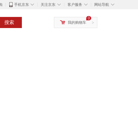
◇
◇
◇
◇
购
手机京东
关注京东
客户服务
网站导航
0
搜索
我的购物车
>