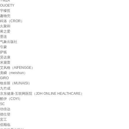
YWZR
OUOETY
宇檬哲
趣物兜
科洛（CROR）
久聚和
蒋之爱
墨连
气象出版社
引蒙
萨狐
昊达康
米黛蕾
艾风格（AIFENGGE）
美瞬（meishun）
GIRO
牧奈斯（MUNAISI）
九竹成
京东健康-互联网医院（JDH ONLINE HEALTHCARE）
酷伊（COYI）
SC
功倍达
德仕登
宏工
佰顺临