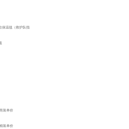
厚款保温毯（救护队指
毯
器简装单价
器精装单价