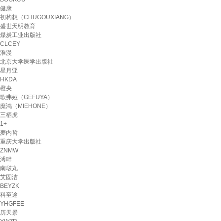
健康
初构想（CHUGOUXIANG）
盛世天明教育
煤炭工业出版社
CLCEY
淮漫
北京大学医学出版社
星月亚
HKDA
橙央
歌弗娅（GEFUYA）
糜鸿（MIEHONE）
三栖虎
1+
麦内哲
重庆大学出版社
ZNMW
溥畔
南啵丸
艾固洁
BEYZK
科至途
YHGFEE
历天景