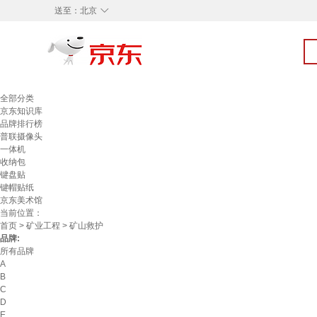
◇
送至：
北京
全部分类
京东知识库
品牌排行榜
普联摄像头
一体机
收纳包
键盘贴
键帽贴纸
京东美术馆
当前位置：
首页
>
矿业工程
> 矿山救护
品牌:
所有品牌
A
B
C
D
E