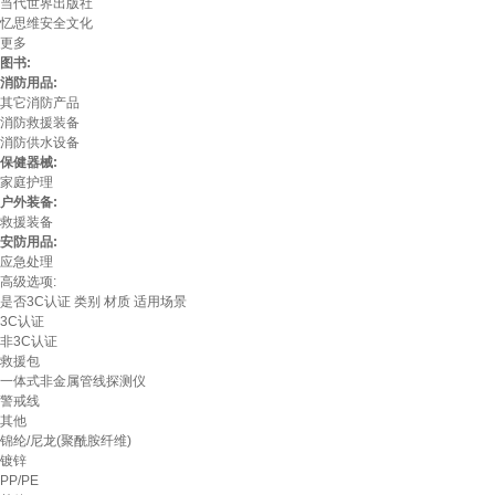
当代世界出版社
忆思维安全文化
更多
图书:
消防用品:
其它消防产品
消防救援装备
消防供水设备
保健器械:
家庭护理
户外装备:
救援装备
安防用品:
应急处理
高级选项:
是否3C认证
类别
材质
适用场景
3C认证
非3C认证
救援包
一体式非金属管线探测仪
警戒线
其他
锦纶/尼龙(聚酰胺纤维)
镀锌
PP/PE