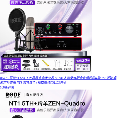
RODE 罗德NT1-5TH 大震膜电容麦克风 nt15th 人声录音配音直播数码K歌USB话筒 桌
面用拾音器 NT1-5TH镍色+福克斯特SOLO3声卡
100条评价