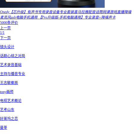
Onedy【芯升级】有声书专用录音设备专业套装喜马拉雅配音话筒网课游戏直播降噪
麦克风usb电脑手机通用 【Pro升级版-手机电脑通用】专业录音+降噪声卡
5000条评价
上一页
1/1
下一页
镜头设计
话剧心结之对局
艺术录音基础
主持与播音专业
王志敏崔辰
tony画师
电视艺术概论
艺考山东
好莱坞之恋
曼莘