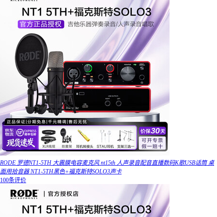
RODE 罗德NT1-5TH 大震膜电容麦克风 nt15th 人声录音配音直播数码K歌USB话筒 桌
面用拾音器 NT1-5TH黑色+福克斯特SOLO3声卡
100条评价