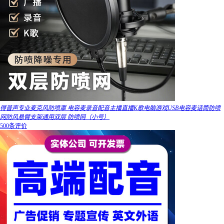
得普声专业麦克风防喷罩 电容麦录音配音主播直播K歌电脑游戏USB电容麦话筒防喷
网防风悬臂支架通用双层 防喷网（小号）
500条评价