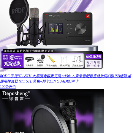
RODE 罗德NT1-5TH 大震膜电容麦克风 nt15th 人声录音配音直播数码K歌USB话筒 桌
面用拾音器 NT1-5TH黑色+羚羊ZEN QUADRO声卡
100条评价