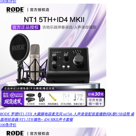
100条评价
RODE 罗德NT1-5TH 大震膜电容麦克风 nt15th 人声录音配音直播数码K歌USB话筒 桌
面用拾音器 NT1-5TH镍色+ iD4 MKII声卡套餐
100条评价