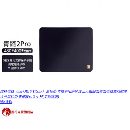
虎符电竞（ESPORTS TIGER）鼠标垫 青髓骄阳宗师凌云无相细面粗面电竞游戏超厚
大号鼠标垫 青髓2Pro S 小号(更新锁边)
9条评价