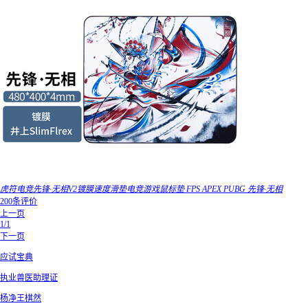
虎符电竞先锋·无相V2镀膜速度滑垫电竞游戏鼠标垫 FPS APEX PUBG 先锋·无相
200条评价
上一页
1/1
下一页
应试宝典
执业兽医助理证
杨净王棋然