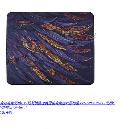
虎符电竞无相X V2镭射镀膜速度滑垫电竞游戏鼠标垫 FPS APEX PUBG 无相X
V2[480x400x4mm]
1条评价