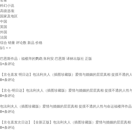
名著
科幻小说
高级选项:
国家及地区
中国
英国
外国
法国
综合
销量
评论数
新品
价格
1
/
1
<
>
巴恩斯作品：福楼拜的鹦鹉 朱利安.巴恩斯 译林出版社 正版
1+
条评论
【京仓直发 明日达】包法利夫人（插图珍藏版）爱情与婚姻的层层真相 捉摸不透的人性与
0+
条评论
【京仓-明日达】包法利夫人（插图珍藏版）爱情与婚姻的层层真相 捉摸不透的人性
0+
条评论
包法利夫人（插图珍藏版）爱情与婚姻的层层真相 捉摸不透的人性与命运福楼拜作
0+
条评论
【京仓直发次日达】【全新正版】包法利夫人（插图珍藏版）爱情与婚姻的层层真相 
0+
条评论