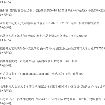
0+
条评论
朱利安·巴恩斯作品全10册：福楼拜的鹦鹉+10 1/2章世界史+伦敦郊区+柠檬桌子+亚
0+
条评论
正版包法利夫人(法)福楼拜 著 管筱明 译9787516826225台海出版社文学/作品集
0+
条评论
巴恩斯作品：福楼拜的鹦鹉朱利安.巴恩斯译林出版社9787544760720
0+
条评论
福楼拜文艺思想与创作实践研究:由书信与作品窥见赵红妹陕西师范大学出社978756952
0+
条评论
福楼拜的鹦鹉（布克奖作品）,(英国)朱利安·巴恩斯,译林出版社
0+
条评论
外语原版书：《SentimentalEducation》(情感教育),福楼拜作品200
0+
条评论
包法利夫人 世界文学名著名译典藏(全译插图本)福楼拜 外国现当代经典文学作品 世
0+
条评论
巴恩斯作品：福楼拜的鹦鹉9787544760720朱利安.巴恩斯著；但汉松 巴恩斯作品
0+
条评论