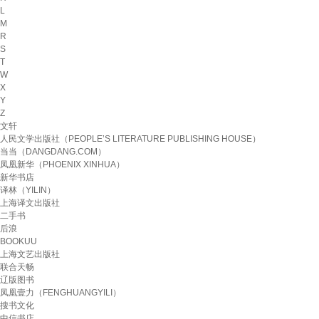
L
M
R
S
T
W
X
Y
Z
文轩
人民文学出版社（PEOPLE’S LITERATURE PUBLISHING HOUSE）
当当（DANGDANG.COM）
凤凰新华（PHOENIX XINHUA）
新华书店
译林（YILIN）
上海译文出版社
二手书
后浪
BOOKUU
上海文艺出版社
联合天畅
辽版图书
凤凰壹力（FENGHUANGYILI）
搜书文化
中信书店