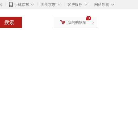
◇
◇
◇
◇
购
手机京东
关注京东
客户服务
网站导航
0
搜索
我的购物车
>