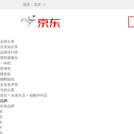
◇
送至：
北京
全部分类
京东知识库
品牌排行榜
普联摄像头
一体机
收纳包
键盘贴
键帽贴纸
京东美术馆
当前位置：
首页
>
名家作品
> 福楼拜作品
品牌:
所有品牌
B
D
E
F
H