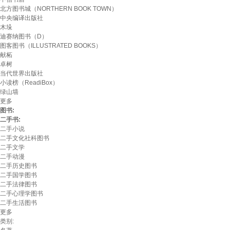
北方图书城（NORTHERN BOOK TOWN）
中央编译出版社
木垛
迪赛纳图书（D）
图客图书（ILLUSTRATED BOOKS）
献柘
卓树
当代世界出版社
小读榜（ReadiBox）
绿山墙
更多
图书:
二手书:
二手小说
二手文化社科图书
二手文学
二手动漫
二手历史图书
二手国学图书
二手法律图书
二手心理学图书
二手生活图书
更多
类别: