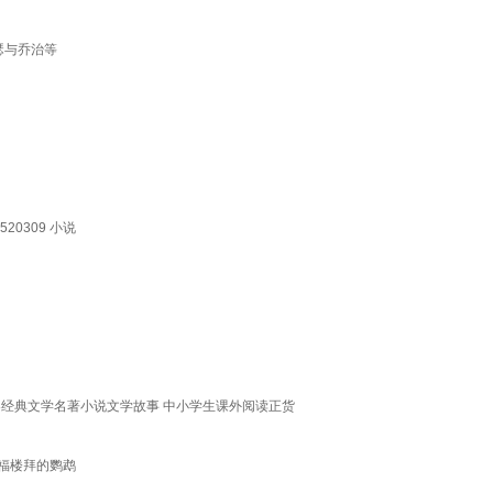
瑟与乔治等
0309 小说
界经典文学名著小说文学故事 中小学生课外阅读正货
：福楼拜的鹦鹉