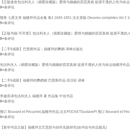
【正版速发包法利夫人（插图珍藏版）爱情与婚姻的层层真相 捉摸不透的人性与命
0+
条评论
预售 七星文库 福楼拜作品全集 卷2 1845-1851 法文原版 Oeuvres completes Vol 2 1845-
5+
条评论
【正版书籍-可开票】包法利夫人（插图珍藏版）爱情与婚姻的层层真相 捉摸不透的
0+
条评论
【二手9成新】巴恩斯作品：福楼拜的鹦鹉 译林出版社
0+
条评论
包法利夫人（插图珍藏版）爱情与婚姻的层层真相 捉摸不透的人性与命运福楼拜作品小说名
0+
条评论
【二手9成新】福楼拜的鹦鹉精 巴恩斯作品 但汉松 译林
0+
条评论
李健吾译包法利夫人 福楼拜 著 作品集 中信书店
0+
条评论
预订 Bouvard et Pécuchet,福楼拜作品,法文POCKETGustaveFl 预订 Bouvard e
0+
条评论
【新华书店正版】福楼拜文艺思想与创作实践研究(由书信与作品窥见)