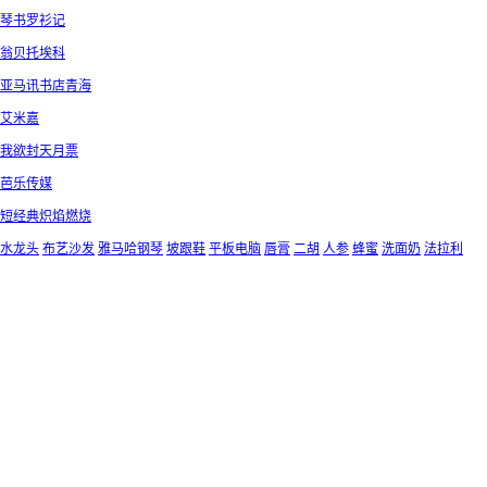
琴书罗衫记
翁贝托埃科
亚马讯书店青海
艾米嘉
我欲封天月票
芭乐传媒
短经典炽焰燃烧
水龙头
布艺沙发
雅马哈钢琴
坡跟鞋
平板电脑
唇膏
二胡
人参
蜂蜜
洗面奶
法拉利