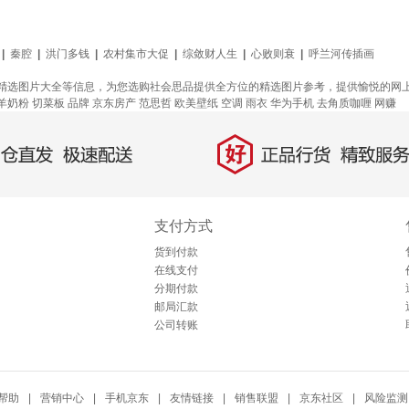
|
秦腔
|
洪门多钱
|
农村集市大促
|
综敛财人生
|
心败则衰
|
呼兰河传插画
精选图片大全等信息，为您选购社会思品提供全方位的精选图片参考，提供愉悦的网
羊奶粉
切菜板
品牌
京东房产
范思哲
欧美壁纸
空调
雨衣
华为手机
去角质咖喱
网赚
好
直发，极速配送
正品行货，精致服务
支付方式
货到付款
在线支付
分期付款
邮局汇款
公司转账
帮助
|
营销中心
|
手机京东
|
友情链接
|
销售联盟
|
京东社区
|
风险监测