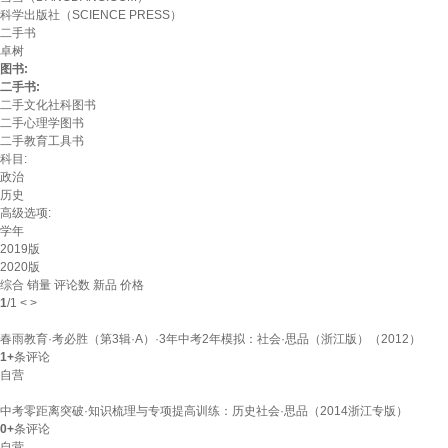
科学出版社（SCIENCE PRESS）
二手书
卓树
图书:
二手书:
二手文化社科图书
二手心理学图书
二手教育工具书
科目:
政治
历史
高级选项:
学年
2019版
2020版
综合
销量
评论数
新品
价格
1
/
1
<
>
春雨教育·考必胜（第3辑·A）·3年中考2年模拟：社会·思品（浙江版）（2012）
1+
条评论
自营
中考零距离突破·知识梳理与专项提高训练：历史社会·思品（2014浙江专版）
0+
条评论
自营