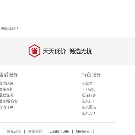
上购物体验！
省
天天低价，畅选无忧
售后服务
特色服务
售后政策
夺宝岛
价格保护
DIY装机
退款说明
延保服务
返修/退换货
京东E卡
取消订单
京东通信
京东JD+
|
隐私政策
|
京东公益
|
English Site
|
Media & IR