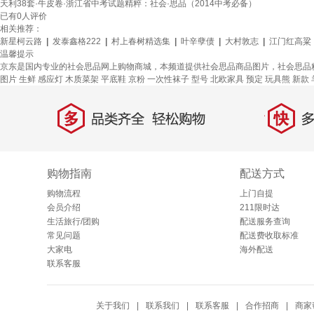
天利38套·牛皮卷·浙江省中考试题精粹：社会·思品（2014中考必备）
已有
0
人评价
相关推荐：
新星柯云路
|
发泰鑫格222
|
村上春树精选集
|
叶辛孽债
|
大村敦志
|
江门红高粱
温馨提示
京东是国内专业的社会思品网上购物商城，本频道提供社会思品商品图片，社会思品
图片
生鲜
感应灯
木质菜架
平底鞋
京粉
一次性袜子
型号
北欧家具
预定
玩具熊
新款
多
快
品类齐全，轻松购物
多仓
购物指南
配送方式
购物流程
上门自提
会员介绍
211限时达
生活旅行/团购
配送服务查询
常见问题
配送费收取标准
大家电
海外配送
联系客服
关于我们
|
联系我们
|
联系客服
|
合作招商
|
商家