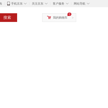
◇
◇
◇
◇
购
手机京东
关注京东
客户服务
网站导航
0
搜索
我的购物车
>