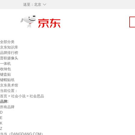
◇
送至：
北京
全部分类
京东知识库
品牌排行榜
普联摄像头
一体机
收纳包
键盘贴
键帽贴纸
京东美术馆
当前位置：
首页
>
社会小说
> 社会思品
品牌:
所有品牌
D
E
K
Z
当当（DANGDANG.COM）