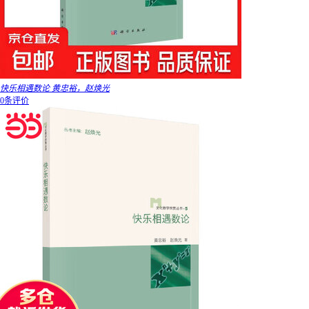
快乐相遇数论 黄忠裕，赵焕光
0条评价