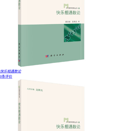
快乐相遇数论
0条评价