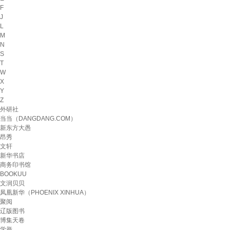
F
J
L
M
N
S
T
W
X
Y
Z
外研社
当当（DANGDANG.COM）
新东方大愚
昂秀
文轩
新华书店
商务印书馆
BOOKUU
文润贝贝
凤凰新华（PHOENIX XINHUA）
聚阅
辽版图书
博集天卷
学举