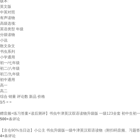
版本:
英文版
中英对照
有声读物
高级选项:
英语类型
年级
分级读物
小说
散文杂文
书虫系列
小学通用
初一/七年级
初二/八年级
初三/九年级
初中通用
高一
高二
综合
销量
评论数
新品
价格
1
/
5
<
>
赠音频+练习答案+读后测评】书虫牛津英汉双语读物升级版 一级123全套 初中生初
500+
条评论
【京仓90%当日达】小公主 书虫升级版一级牛津英汉双语读物（附扫码音频、习题答
4+
条评论