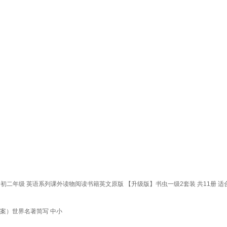
一初二年级 英语系列课外读物阅读书籍英文原版 【升级版】书虫一级2套装 共11册 
案）世界名著简写 中小