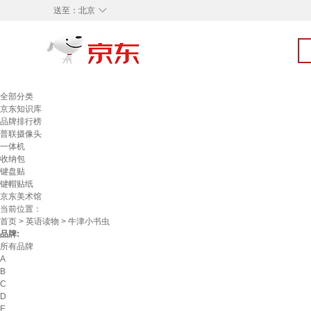
◇
送至：
北京
全部分类
京东知识库
品牌排行榜
普联摄像头
一体机
收纳包
键盘贴
键帽贴纸
京东美术馆
当前位置：
首页
>
英语读物
> 牛津小书虫
品牌:
所有品牌
A
B
C
D
E