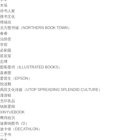
木垛
诗书人家
搜书文化
维福佳
北方图书城（NORTHERN BOOK TOWN）
春睿
汕协堂
学荷
必刷题
星辰策
志博
图客图书（ILLUSTRATED BOOKS）
嘉睿图
爱普生（EPSON）
悦读鹅
禹田文化传媒（UTOP SPREADING SPLENDID CULTURE）
漫游鲸
无印良品
纳新爱阅
XINYUEBOOK
鹰伟拾贝
迪赛纳图书（D）
迪卡侬（DECATHLON）
二手书