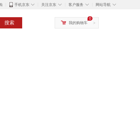
◇
◇
◇
◇
购
手机京东
关注京东
客户服务
网站导航
0
搜索
我的购物车
>