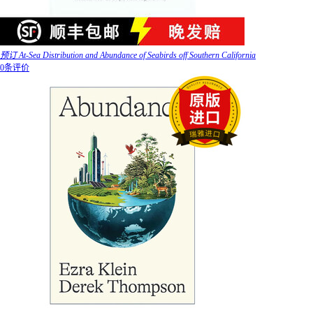
预订 At-Sea Distribution and Abundance of Seabirds off Southern California
0条评价