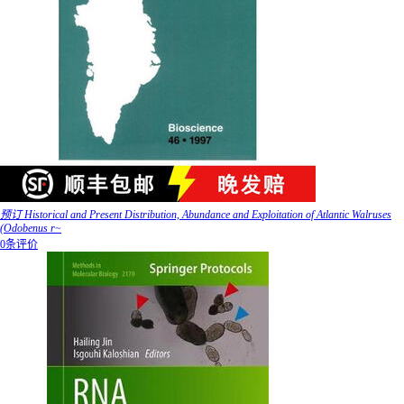
预订 Historical and Present Distribution, Abundance and Exploitation of Atlantic Walruses
(Odobenus r~
0条评价