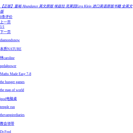
【正版】富裕 Abundance 英文原版 埃兹拉·克莱因Ezra Klein 进口英语原版书籍 全英文
版
0条评价
上一页
1/1
下一页
diamondsnow
本质NATURE
林caroline
pedalpower
Maths Made Easy 7-8
the hunger games
the map of world
ipod电脑桌
temple run
thevampirediaries
教会领带
Dr.Fred