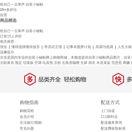
给自己一点掌声 自富小秘帖
15+
条评论
自营
商品精选
给自己一点掌声 自富小秘帖
已有
15
人评价
相关推荐：
强业
|
懂得选择懂得放弃
|
李洪武王瑾
|
记事本圆梦计划
|
高调与低调
|
人生大格
温馨提示
京东是国内专业的自富小秘帖网上购物商城，本频道提供自富小秘帖商品图片，自富
北欧家具
预定
切菜板
空调
玩具熊
京粉
去角质咖喱
生鲜
雨衣
木质菜架
范思哲
网赚
多
快
品类齐全，轻松购物
多仓
购物指南
配送方式
购物流程
上门自提
会员介绍
211限时达
生活旅行/团购
配送服务查询
常见问题
配送费收取标准