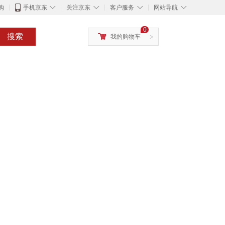
◇
◇
◇
◇
购
手机京东
关注京东
客户服务
网站导航
0
搜索
我的购物车
>