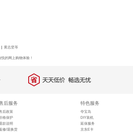
|
黄志坚等
愉悦的网上购物体验！
省
天天低价，畅选无忧
售后服务
特色服务
售后政策
夺宝岛
价格保护
DIY装机
退款说明
延保服务
返修/退换货
京东E卡