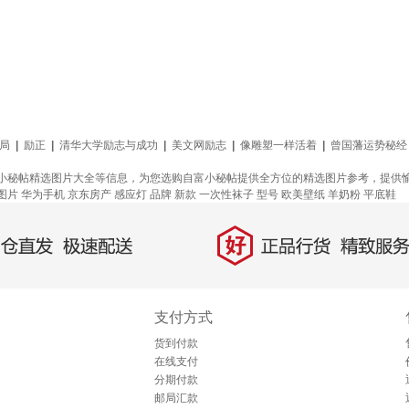
局
|
励正
|
清华大学励志与成功
|
美文网励志
|
像雕塑一样活着
|
曾国藩运势秘经
小秘帖精选图片大全等信息，为您选购自富小秘帖提供全方位的精选图片参考，提供
图片
华为手机
京东房产
感应灯
品牌
新款
一次性袜子
型号
欧美壁纸
羊奶粉
平底鞋
好
直发，极速配送
正品行货，精致服务
支付方式
货到付款
在线支付
分期付款
邮局汇款