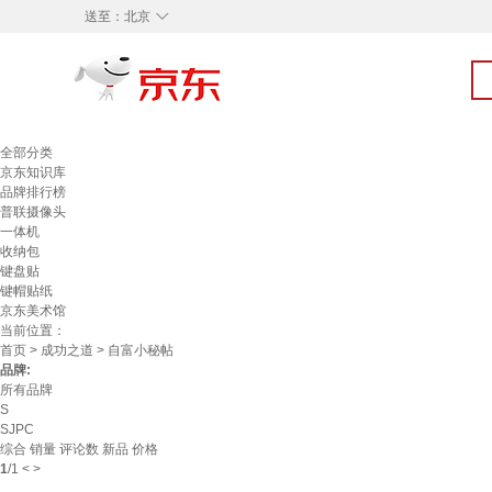
◇
送至：
北京
全部分类
京东知识库
品牌排行榜
普联摄像头
一体机
收纳包
键盘贴
键帽贴纸
京东美术馆
当前位置：
首页
>
成功之道
> 自富小秘帖
品牌:
所有品牌
S
SJPC
综合
销量
评论数
新品
价格
1
/
1
<
>