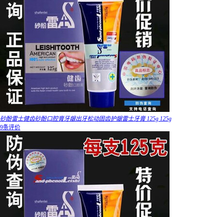
砂酚雷士健齿砂酚口腔膏牙龈出牙松动固齿护龈雷士牙膏 125g 125g
9条评价