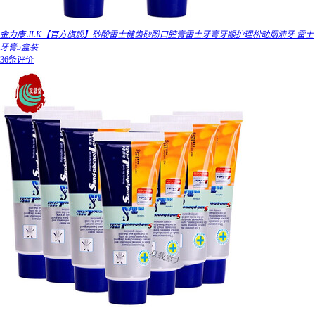
金力康 JLK【官方旗舰】砂酚雷士健齿砂酚口腔膏雷士牙膏牙龈护理松动烟渍牙 雷士
牙膏5盒装
36条评价