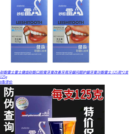
砂酚雷士雷士健齿砂酚口腔膏牙膏改善牙周牙龈问题护龈牙膏沙酚雷士 125克*2支
125g
0条评价