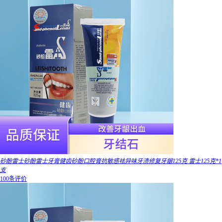
砂酚雷士砂酚雷士牙膏健齿砂酚口腔膏抗敏感祛异味牙渍修复牙龈125克 雷士125克*1
支
100条评价