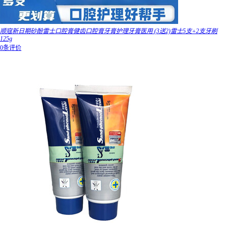
顺寇新日期砂酚雷士口腔膏健齿口腔膏牙膏护理牙膏医用 (3送2)雷士5支+2支牙刷
125g
0条评价