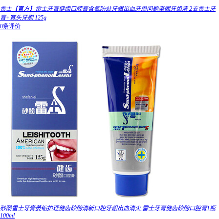
雷士【官方】雷士牙膏健齿口腔膏含氟防蛀牙龈出血牙周问题坚固牙齿清 2支雷士牙
膏+宽头牙刷 125g
0条评价
砂酚雷士牙膏萎缩护理健齿砂酚清新口腔牙龈出血清火 雷士牙膏健齿砂酚口腔膏1瓶
100ml