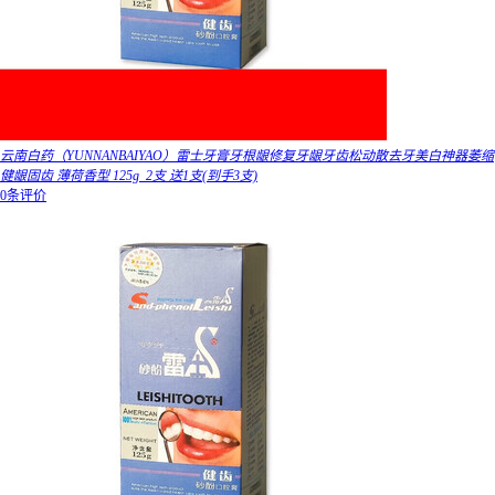
云南白药（YUNNANBAIYAO）雷士牙膏牙根龈修复牙龈牙齿松动散去牙美白神器萎缩
健龈固齿 薄荷香型 125g_2支 送1支(到手3支)
0条评价