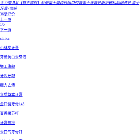
金力康 JLK【官方旗舰】砂酚雷士健齿砂酚口腔膏雷士牙膏牙龈护理松动烟渍牙 雷士
牙膏7盒装
36条评价
上一页
1/5
下一页
clinica
小林炭牙膏
牙齿美白去牙渍
狮王旗舰
牙齿牙龈
魔力去渍
立质草本牙膏
金口健牙膏145
百香果苏打
牙膏抹痘
去口气牙膏好