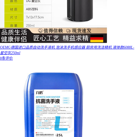
OEMG德国进口品质自动洗手液机 泡沫洗手机感应器 厨房用洗洁精机 液体款6088L-
星空灰250ml
0条评价