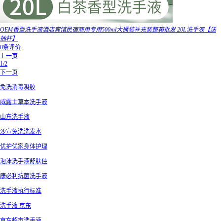
OEM香型洗手液酒店宾馆民宿商用专用500ml大桶装补充装整箱批发 20L洗手液【送
抽杆】
0条评价
上一页
1/2
下一页
免洗消毒凝胶
威露士草本洗手液
山东洗手液
沙宣免洗洗发水
优护优家身体护理
泡沫洗手液舒肤佳
康必利抗菌洗手液
洗手液执行标准
洗手液 京东
京东超市洗手液