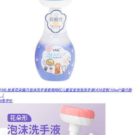
VML批发花朵猫爪泡沫洗手液家用网红儿童宝宝泡泡洗手液OEM定制 316ml*猫爪款
（
0条评价