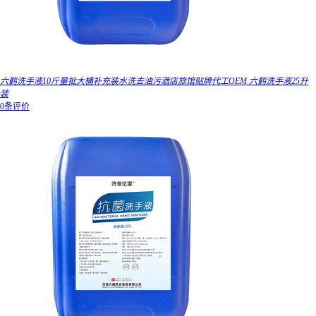
六鹤洗手液10斤量批大桶补充装水洗去油污酒店旅馆贴牌代工OEM 六鹤洗手液25升
装
0条评价