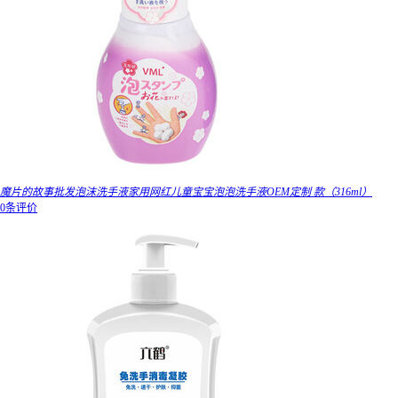
魔片的故事批发泡沫洗手液家用网红儿童宝宝泡泡洗手液OEM定制 款（316ml）
0条评价