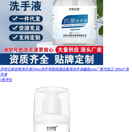
济世亿家定制洗手液500ml消字号医院酒店医用洗手液量批oem厂家代加工 500ml*洗
手液
1条评价