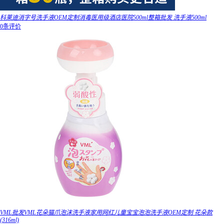
科莱迪消字号洗手液OEM定制消毒医用级酒店医院500ml整箱批发 洗手液500ml
0条评价
VML批发VML花朵猫爪泡沫洗手液家用网红儿童宝宝泡泡洗手液OEM定制 花朵款
(316ml)