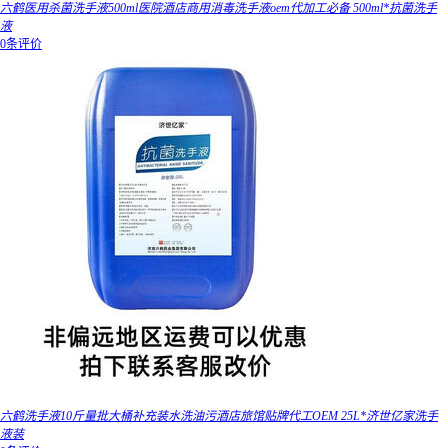
六鹤医用杀菌洗手液500ml医院酒店商用消毒洗手液oem代加工必备 500ml*抗菌洗手
液
0条评价
六鹤洗手液10斤量批大桶补充装水洗油污酒店旅馆贴牌代工OEM 25L*济世亿家洗手
液装