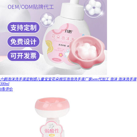
六鹤泡沫洗手液定制感儿童宝宝花朵按压泡泡洗手液厂家oem代加工 泡沫 泡沫洗手液
300ml
0条评价