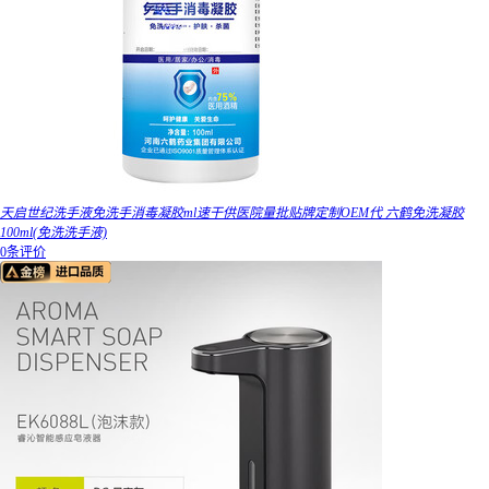
天启世纪洗手液免洗手消毒凝胶ml速干供医院量批贴牌定制OEM代 六鹤免洗凝胶
100ml(免洗洗手液)
0条评价