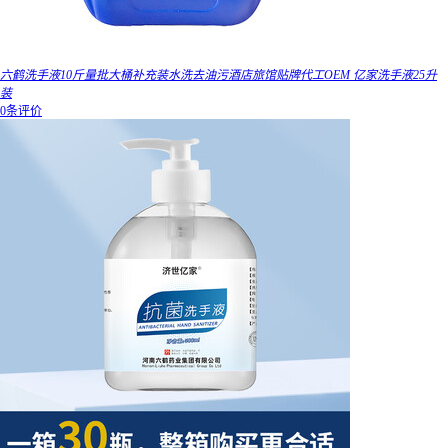
六鹤洗手液10斤量批大桶补充装水洗去油污酒店旅馆贴牌代工OEM 亿家洗手液25升
装
0条评价