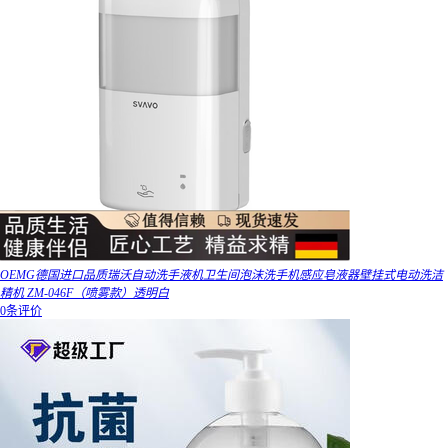
OEMG德国进口品质瑞沃自动洗手液机卫生间泡沫洗手机感应皂液器壁挂式电动洗洁
精机 ZM-046F（喷雾款）透明白
0条评价