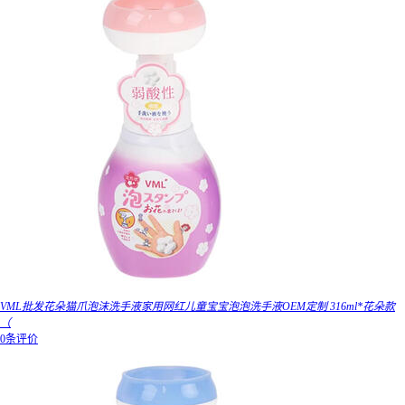
VML批发花朵猫爪泡沫洗手液家用网红儿童宝宝泡泡洗手液OEM定制 316ml*花朵款
（
0条评价