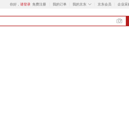
◇
你好，
请登录
免费注册
我的订单
我的京东
京东会员
企业采