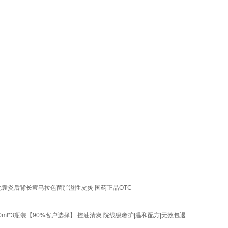
露毛囊炎后背长痘马拉色菌脂溢性皮炎 国药正品OTC
ml*3瓶装【90%客户选择】 控油清爽 院线级奢护|温和配方|无效包退