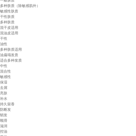
一般肤质
多种肤质（除敏感肌外）
敏感性肤质
干性肤质
多种肤质
混干皮适用
混油皮适用
干性
油性
多种肤质适用
油扁塌发质
适合多种发质
中性
混合性
敏感性
保湿
去屑
亮肤
补水
持久留香
防断发
韧发
顺滑
滋润
控油