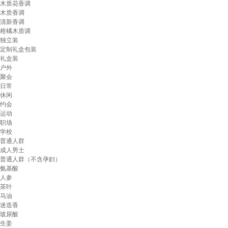
木质花香调
木质香调
清新香调
柑橘木质调
独立装
定制礼盒包装
礼盒装
户外
聚会
日常
休闲
约会
运动
职场
学校
普通人群
成人男士
普通人群（不含孕妇）
氨基酸
人参
茶叶
马油
迷迭香
玻尿酸
生姜