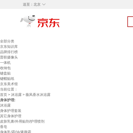
◇
送至：
北京
全部分类
京东知识库
品牌排行榜
普联摄像头
一体机
收纳包
键盘贴
键帽贴纸
京东美术馆
当前位置：
首页
>
沐浴露
> 薇风香水沐浴露
身体护理:
沐浴露
身体护理套装
其它身体护理
皮肤乳膏/外用贴剂/护理喷剂
香皂
身体乳/霜/油/素颜霜