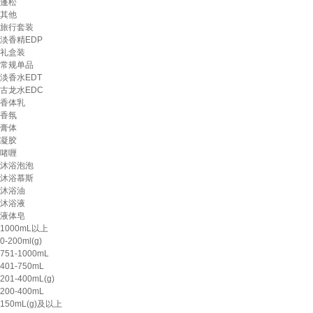
蓬松
其他
旅行套装
淡香精EDP
礼盒装
常规单品
淡香水EDT
古龙水EDC
香体乳
香氛
膏体
凝胶
啫喱
沐浴泡泡
沐浴慕斯
沐浴油
沐浴液
液体皂
1000mL以上
0-200ml(g)
751-1000mL
401-750mL
201-400mL(g)
200-400mL
150mL(g)及以上