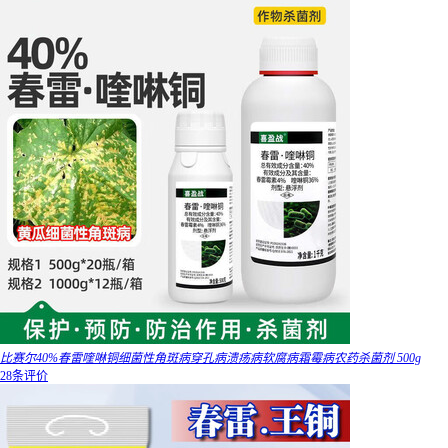
比赛尔40%春雷喹啉铜细菌性角斑病穿孔病溃疡病软腐病霜霉病农药杀菌剂 500g
28条评价