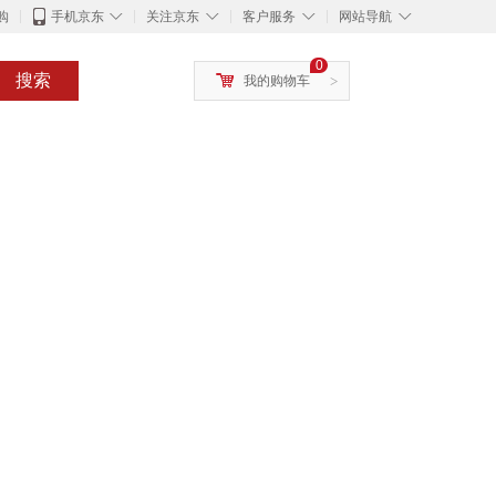
◇
◇
◇
◇
购
手机京东
关注京东
客户服务
网站导航
0
搜索
我的购物车
>