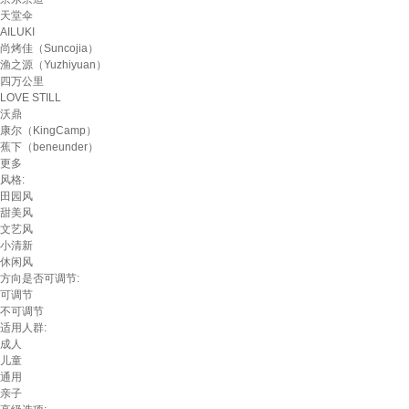
天堂伞
AILUKI
尚烤佳（Suncojia）
渔之源（Yuzhiyuan）
四万公里
LOVE STILL
沃鼎
康尔（KingCamp）
蕉下（beneunder）
更多
风格:
田园风
甜美风
文艺风
小清新
休闲风
方向是否可调节:
可调节
不可调节
适用人群:
成人
儿童
通用
亲子