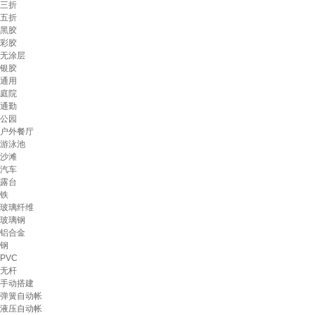
三折
五折
黑胶
彩胶
无涂层
银胶
通用
庭院
通勤
公园
户外餐厅
游泳池
沙滩
汽车
露台
铁
玻璃纤维
玻璃钢
铝合金
钢
PVC
无杆
手动搭建
弹簧自动帐
液压自动帐