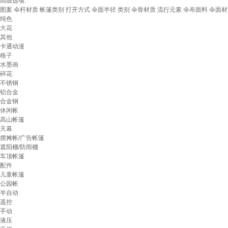
高级选项:
图案
伞杆材质
帐篷类别
打开方式
伞面半径
类别
伞骨材质
流行元素
伞布面料
伞面材
纯色
大花
其他
卡通动漫
格子
水墨画
碎花
不锈钢
铝合金
合金钢
休闲帐
高山帐篷
天幕
摆摊帐/广告帐篷
遮阳棚/防雨棚
车顶帐篷
配件
儿童帐篷
公园帐
半自动
遥控
手动
液压