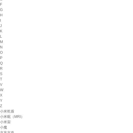
F
G
H
I
J
K
L
M
N
O
P
Q
R
S
T
V
W
X
Y
Z
小米乾盾
小米昵（MRI）
小米宙
小魔
京东京造