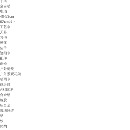
手摇
全自动
电动
48-53cm
62cm以上
工艺伞
天幕
其他
帐篷
垫子
遮阳伞
配件
雨伞
户外椅凳
户外景观花架
晴雨伞
碳纤维
ABS塑料
合金钢
橡胶
铝合金
玻璃纤维
钢
铁
简约