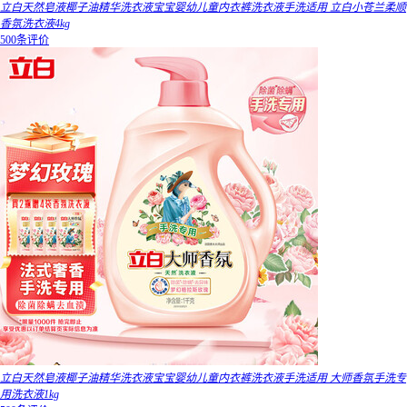
立白天然皂液椰子油精华洗衣液宝宝婴幼儿童内衣裤洗衣液手洗适用 立白小苍兰柔顺
香氛洗衣液4kg
500条评价
立白天然皂液椰子油精华洗衣液宝宝婴幼儿童内衣裤洗衣液手洗适用 大师香氛手洗专
用洗衣液1kg