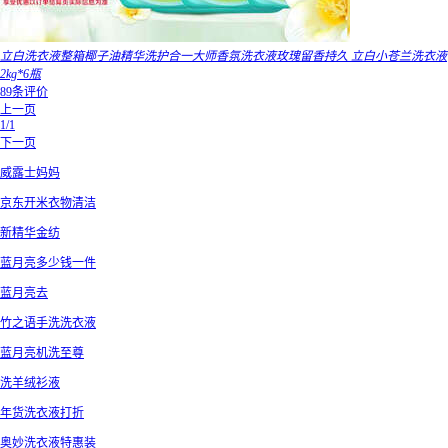
立白洗衣液整箱椰子油精华洗护合一大师香氛洗衣液玫瑰留香持久 立白小苍兰洗衣液
2kg*6瓶
89条评价
上一页
1/1
下一页
威露士妈妈
京东开米衣物清洁
新精华金纺
蓝月亮多少钱一件
蓝月亮去
竹之语手洗洗衣液
蓝月亮机洗至尊
洗羊绒衫液
年货洗衣液打折
奥妙洗衣液特惠装