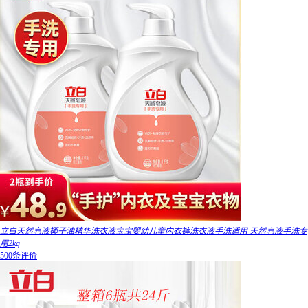
立白天然皂液椰子油精华洗衣液宝宝婴幼儿童内衣裤洗衣液手洗适用 天然皂液手洗专
用2kg
500条评价