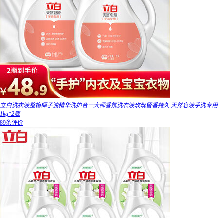
立白洗衣液整箱椰子油精华洗护合一大师香氛洗衣液玫瑰留香持久 天然皂液手洗专用
1kg*2瓶
89条评价