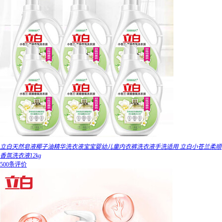
立白天然皂液椰子油精华洗衣液宝宝婴幼儿童内衣裤洗衣液手洗适用 立白小苍兰柔顺
香氛洗衣液12kg
500条评价