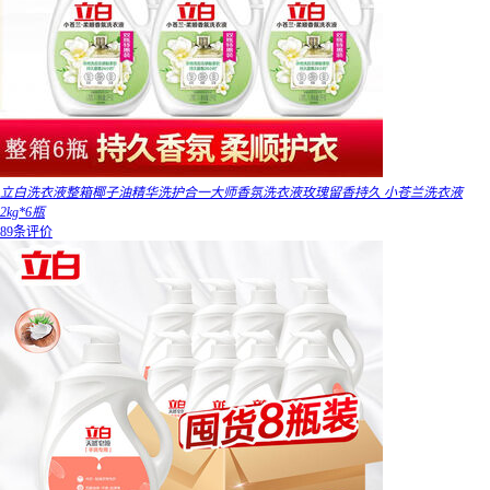
立白洗衣液整箱椰子油精华洗护合一大师香氛洗衣液玫瑰留香持久 小苍兰洗衣液
2kg*6瓶
89条评价