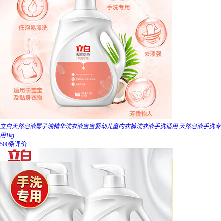
立白天然皂液椰子油精华洗衣液宝宝婴幼儿童内衣裤洗衣液手洗适用 天然皂液手洗专
用1kg
500条评价