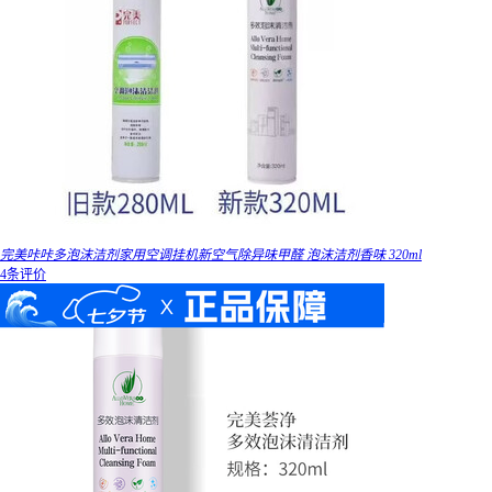
完美咔咔多泡沫洁剂家用空调挂机新空气除异味甲醛 泡沫洁剂香味 320ml
4条评价