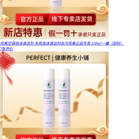
完美空调泡沫清洁剂 多效泡沫清洁剂去污完美正品专卖 320ml/一罐（刮码）
7条评价