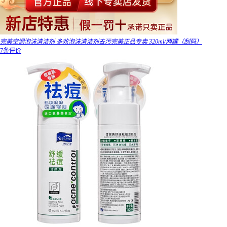
完美空调泡沫清洁剂 多效泡沫清洁剂去污完美正品专卖 320ml/两罐（刮码）
7条评价