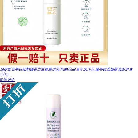
玛丽艳完美玛丽艳臻荟珍萃焕颜洁面泡沫100ml专卖店正品 臻荟珍萃焕颜洁面泡沫
150ml
62条评价