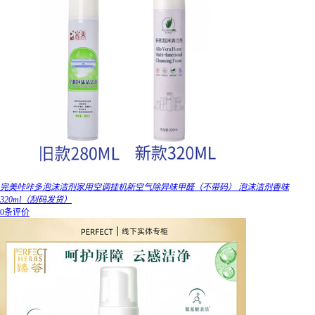
完美咔咔多泡沫洁剂家用空调挂机新空气除异味甲醛（不带码） 泡沫洁剂香味
320ml（刮码发货）
0条评价