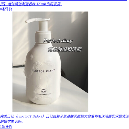
货】 泡沫清洁剂清香味 320ml[刮码发货]
0条评价
完美日记（PERFECT DIARY）日记白胖子氨基酸洗面奶大白温和泡沫洁面乳深层清洁
卸妆学生 200ml
1条评价