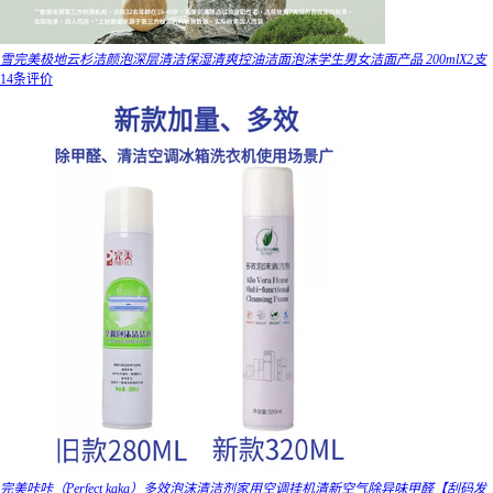
雪完美极地云杉洁颜泡深层清洁保湿清爽控油洁面泡沫学生男女洁面产品 200mlX2支
14条评价
完美咔咔（Perfect kaka）多效泡沫清洁剂家用空调挂机清新空气除异味甲醛【刮码发