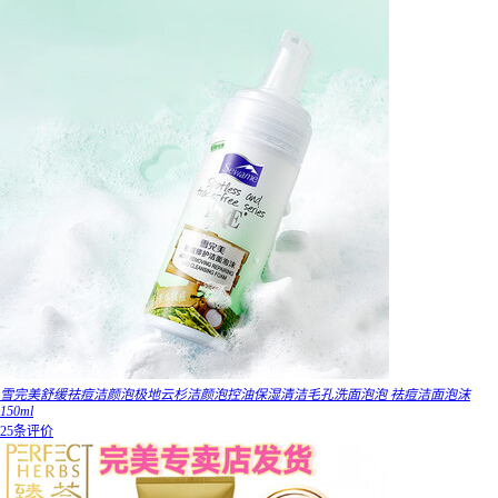
雪完美舒缓祛痘洁颜泡极地云杉洁颜泡控油保湿清洁毛孔洗面泡泡 祛痘洁面泡沫
150ml
25条评价