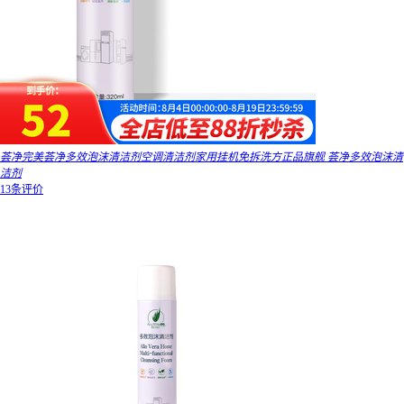
荟净完美荟净多效泡沫清洁剂空调清洁剂家用挂机免拆洗方正品旗舰 荟净多效泡沫清
洁剂
13条评价