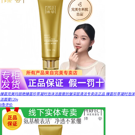
臻荟完美玛丽艳臻荟珍萃凝时泡沫洁面膏抗皱深层清洁专卖店正品 臻荟珍萃凝时泡沫
洁面膏120g
0条评价