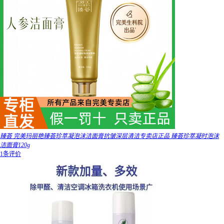
臻荟 完美玛丽艳臻荟珍萃凝泡沫洁面膏抗皱深层清洁专卖店正品 臻荟珍萃凝时泡沫
洁面膏120g
1条评价