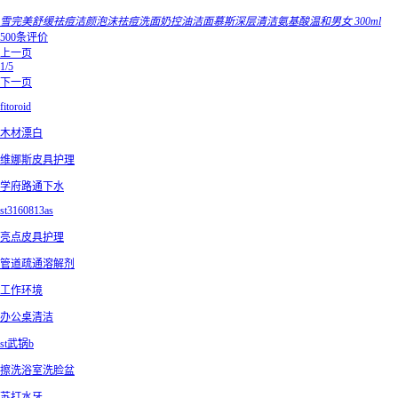
雪完美舒缓祛痘洁颜泡沫祛痘洗面奶控油洁面慕斯深层清洁氨基酸温和男女 300ml
500条评价
上一页
1/5
下一页
fitoroid
木材漂白
维娜斯皮具护理
学府路通下水
st3160813as
亮点皮具护理
管道疏通溶解剂
工作环境
办公桌清洁
st武锅b
擦洗浴室洗脸盆
苏打水牙