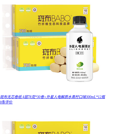
斑布无芯卷纸 4层78克*30卷+外星人电解质水青柠口味300mL*12瓶
0条评价