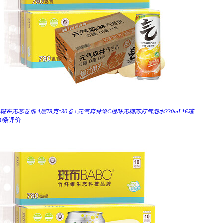
斑布无芯卷纸 4层78克*30卷+元气森林维C橙味无糖苏打气泡水330mL*6罐
0条评价