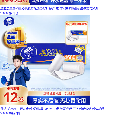
洁云卫生纸 4层加厚无芯卷纸100克*10卷 4D溶+速溶厕纸巾家庭装可冲散
100000条评价
维达（Vinda）无芯卷纸 超韧4层140克*12卷 加厚升级 卫生纸卷筒纸 纸巾提装
5000000条评价