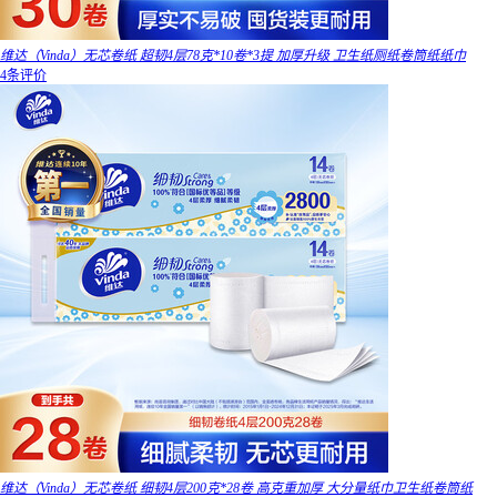
维达（Vinda）无芯卷纸 超韧4层78克*10卷*3提 加厚升级 卫生纸厕纸卷筒纸纸巾
4条评价
维达（Vinda）无芯卷纸 细韧4层200克*28卷 高克重加厚 大分量纸巾卫生纸卷筒纸