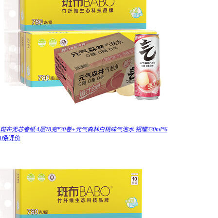
斑布无芯卷纸 4层78克*30卷+元气森林白桃味气泡水 铝罐330ml*6
0条评价