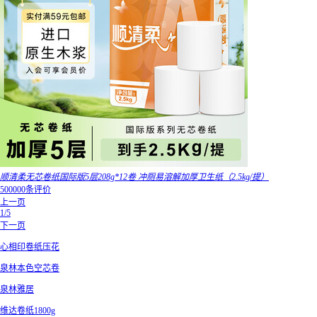
顺清柔无芯卷纸国际版5层208g*12卷 冲厕易溶解加厚卫生纸（2.5kg/提）
500000条评价
上一页
1/5
下一页
心相印卷纸压花
泉林本色空芯卷
泉林雅居
维达卷纸1800g