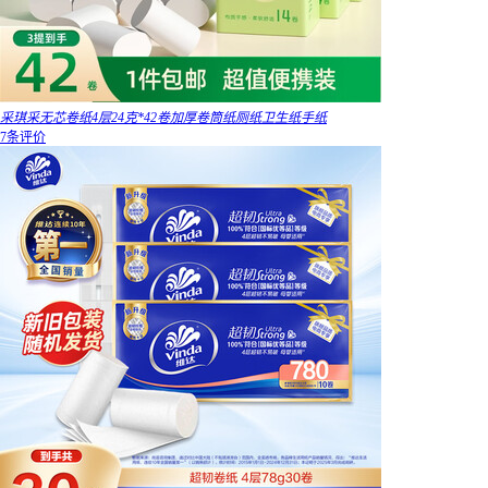
采琪采无芯卷纸4层24克*42卷加厚卷筒纸厕纸卫生纸手纸
7条评价