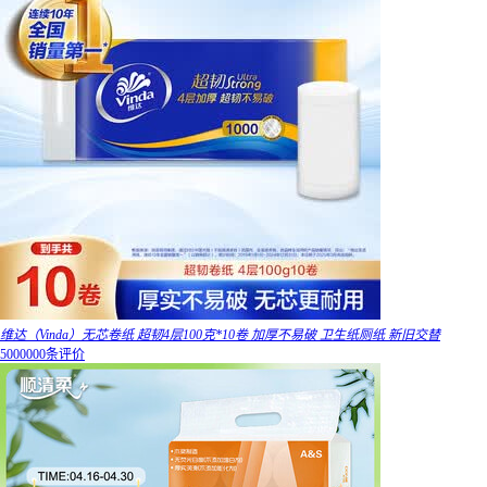
维达（Vinda）无芯卷纸 超韧4层100克*10卷 加厚不易破 卫生纸厕纸 新旧交替
5000000条评价