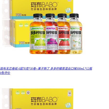
斑布无芯卷纸 4层78克*30卷+果子熟了 多多柠檬茶混合口味500mL*12瓶
0条评价