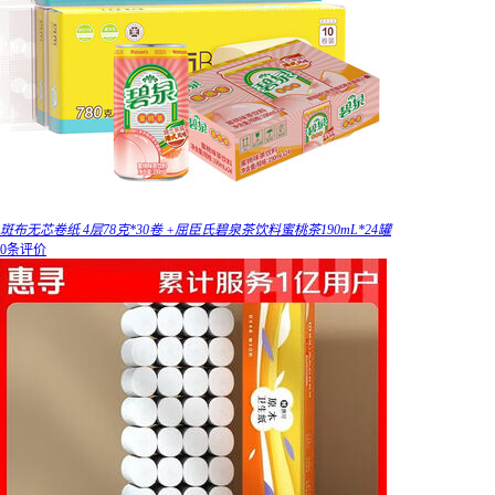
斑布无芯卷纸 4层78克*30卷 +屈臣氏碧泉茶饮料蜜桃茶190mL*24罐
0条评价