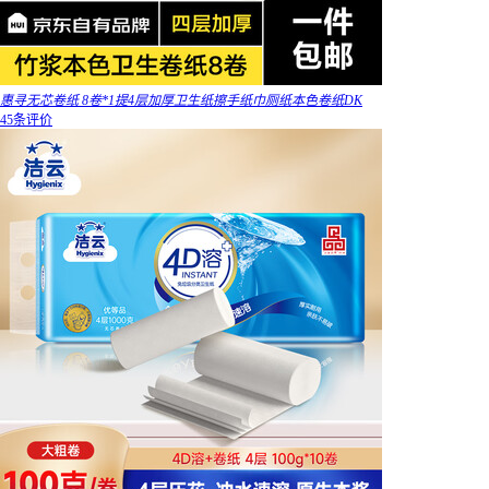
惠寻无芯卷纸 8卷*1提4层加厚卫生纸擦手纸巾厕纸本色卷纸DK
45条评价