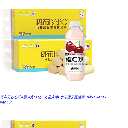
斑布无芯卷纸 4层78克*30卷+外星人维C水车厘子蔓越莓口味500mL*15
0条评价