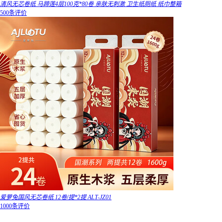
清风无芯卷纸 马蹄莲4层100克*80卷 亲肤无刺激 卫生纸厕纸 纸巾整箱
500条评价
爱萝兔国风无芯卷纸 12卷/提*2提 ALT-JZ01
1000条评价