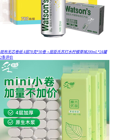
斑布无芯卷纸 4层78克*30卷 +屈臣氏苏打水柠檬草味200mL*24罐
2条评价