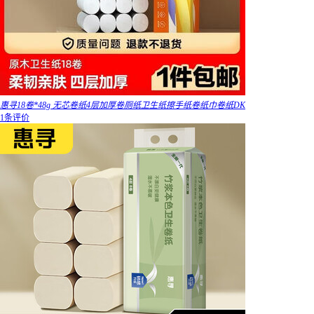
惠寻18卷*48g 无芯卷纸4层加厚卷厕纸卫生纸擦手纸卷纸巾卷纸DK
1条评价