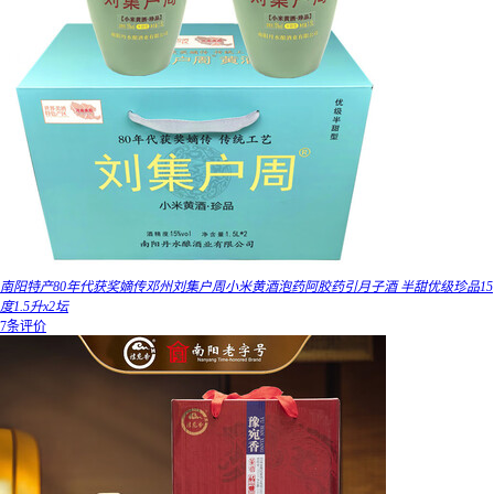
南阳特产80年代获奖嫡传邓州刘集户周小米黄酒泡药阿胶药引月子酒 半甜优级珍品15
度1.5升x2坛
7条评价