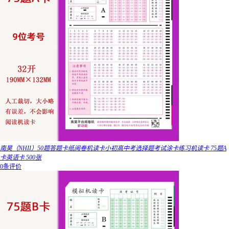
南昊（NHII）50题答题卡纸阅卷机读卡小初高中考选择题考试涂卡练习机读卡 75题A
卡英语卡 500张
0条评价