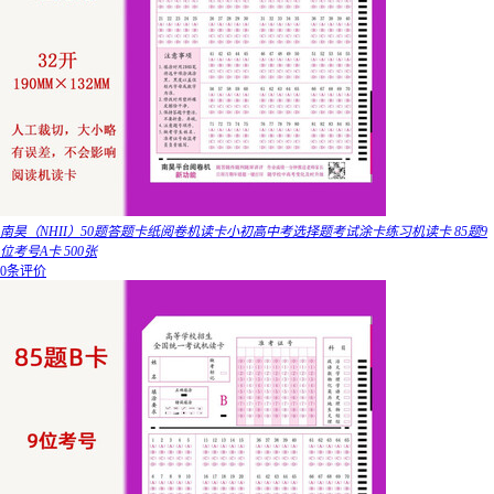
南昊（NHII）50题答题卡纸阅卷机读卡小初高中考选择题考试涂卡练习机读卡 85题9
位考号A卡 500张
0条评价