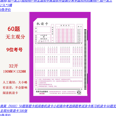
通用[拍一发三]南阳特产养生酒长中黄酒长中壶装小米半甜邓州刘集特产 拍一发三
2.5L*3桶
0条评价
南昊（NHII）50题答题卡纸阅卷机读卡小初高中考选择题考试涂卡练习机读卡 60题无
主观分英语卡 500张
0条评价