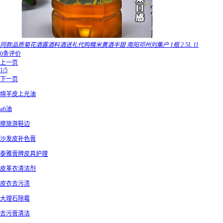
同款品质菊花酒露酒料酒送礼代购糯米黄酒半甜 南阳邓州刘集户 1瓶 2.5L 11
0条评价
上一页
1/5
下一页
绵羊皮上光油
aft油
擦旅游鞋边
沙发皮补色膏
泰雅膏牌皮具护理
皮革衣清洁剂
皮衣去污渍
大理石除霉
去污膏清洁