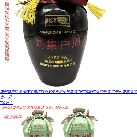
南阳特产80年代获奖嫡传邓州刘集户周小米黄酒泡药阿胶药引月子酒 半干优级尊品16
度1.5升
7条评价