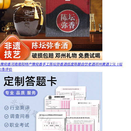
豫宛香河南南阳特产豫宛香手工陈坛弥香酒低度陈酿自饮老酒邓州黄酒 2.5L 1坛
1条评价