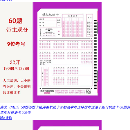
南昊（NHII）50题答题卡纸阅卷机读卡小初高中考选择题考试涂卡练习机读卡 60题有
主观分英语卡 500张
0条评价