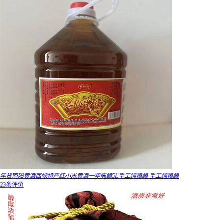
年货南阳黄酒西峡特产红小米黄酒一年陈酿5L手工纯粮酿 手工纯粮酿
23条评价