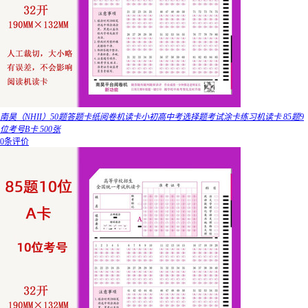
南昊（NHII）50题答题卡纸阅卷机读卡小初高中考选择题考试涂卡练习机读卡 85题9
位考号B卡 500张
0条评价