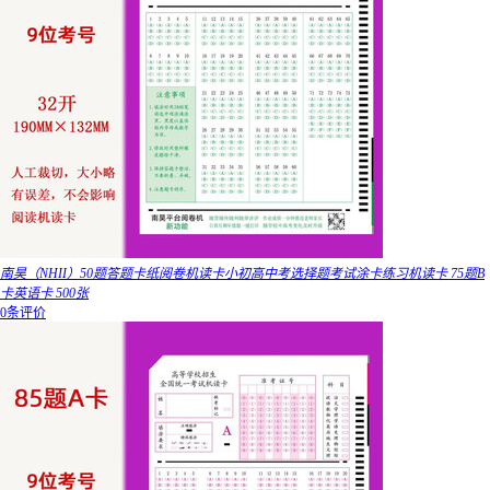
南昊（NHII）50题答题卡纸阅卷机读卡小初高中考选择题考试涂卡练习机读卡 75题B
卡英语卡 500张
0条评价