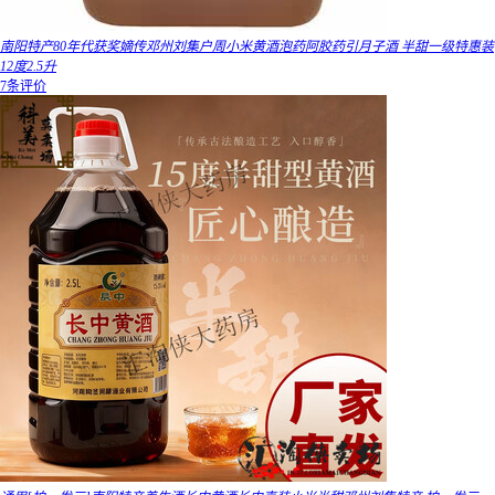
南阳特产80年代获奖嫡传邓州刘集户周小米黄酒泡药阿胶药引月子酒 半甜一级特惠装
12度2.5升
7条评价