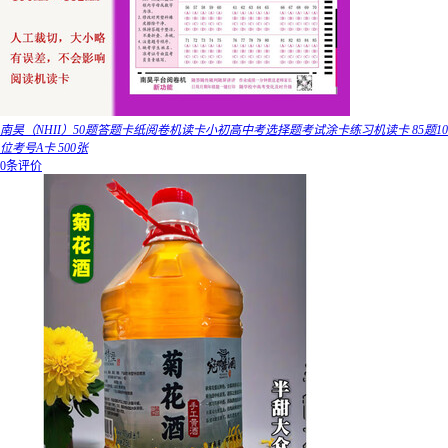
南昊（NHII）50题答题卡纸阅卷机读卡小初高中考选择题考试涂卡练习机读卡 85题10
位考号A卡 500张
0条评价