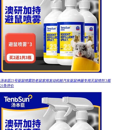
汤本臣23号驱鼠喷雾防老鼠家用发动机舱汽车驱鼠神器专用灭鼠喷剂 3瓶
21条评价