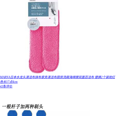
MARNA日本水龙头清洁布抹布家务清洁布厨房洗碗海绵擦双面百洁布 替换2个装玫红
色长17点4cm
43条评价