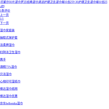
可蜜尔30片湿巾罗兰经典湿巾清洁护理卫生湿巾每10包259 30护理卫生湿巾每10包25
点9
1条评价
上一页
1/1
下一页
湿巾家庭装
抽取式保护套
洁柔牌湿巾
妇阴洁卫生湿巾
携手
酒精75%湿巾
贝洁湿巾
心相印可湿纸巾
维达湿巾纸网
维达湿巾优惠
京东hellomika湿巾