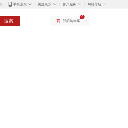
◇
◇
◇
◇
购
手机京东
关注京东
客户服务
网站导航
0
搜索
我的购物车
>