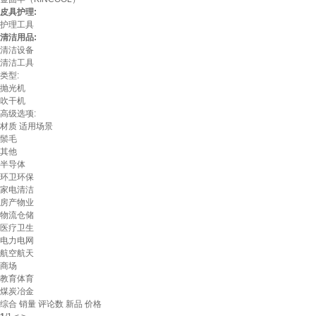
皮具护理:
护理工具
清洁用品:
清洁设备
清洁工具
类型:
抛光机
吹干机
高级选项:
材质
适用场景
鬃毛
其他
半导体
环卫环保
家电清洁
房产物业
物流仓储
医疗卫生
电力电网
航空航天
商场
教育体育
煤炭冶金
综合
销量
评论数
新品
价格