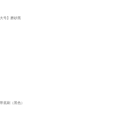
【大号】磨砂黑
款带底刷（黑色）