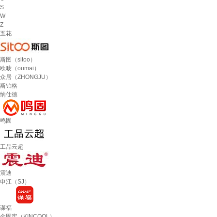
S
W
Z
五花
斯图（sitoo）
欧唛（oumai）
众居（ZHONGJU）
斯铂格
纳仕徳
鸣固
工品云超
震迪
申江（SJ）
谋福
金固牢（KINCOOL）