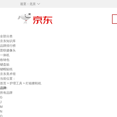
◇
送至：
北京
全部分类
京东知识库
品牌排行榜
普联摄像头
一体机
收纳包
键盘贴
键帽贴纸
京东美术馆
当前位置：
首页
>
护理工具
> 灯箱擦鞋机
品牌:
所有品牌
G
J
M
N
O