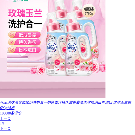
花王洗衣液含柔顺剂洗护合一护色去污持久留香去渍柔软低泡日本进口 玫瑰玉兰香
690g*4瓶
100000条评价
上一页
1/1
下一页