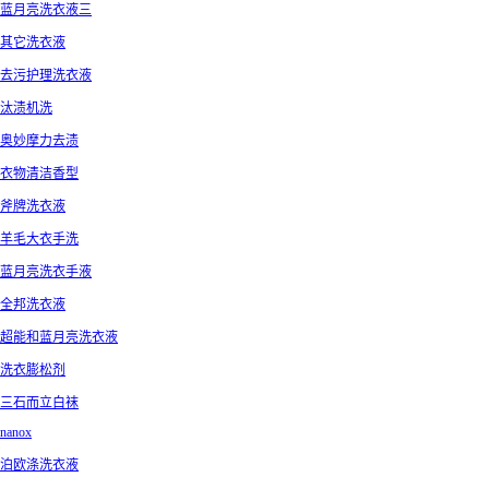
蓝月亮洗衣液三
其它洗衣液
去污护理洗衣液
汰渍机洗
奥妙摩力去渍
衣物清洁香型
斧牌洗衣液
羊毛大衣手洗
蓝月亮洗衣手液
全邦洗衣液
超能和蓝月亮洗衣液
洗衣膨松剂
三石而立白袜
nanox
泊欧涤洗衣液