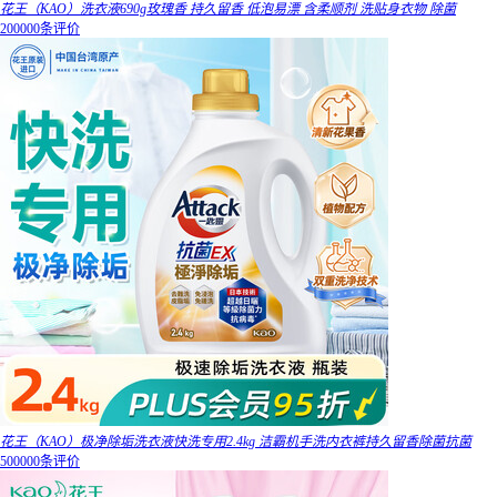
花王（KAO）洗衣液690g玫瑰香 持久留香 低泡易漂 含柔顺剂 洗贴身衣物 除菌
200000条评价
花王（KAO）极净除垢洗衣液快洗专用2.4kg 洁霸机手洗内衣裤持久留香除菌抗菌
500000条评价