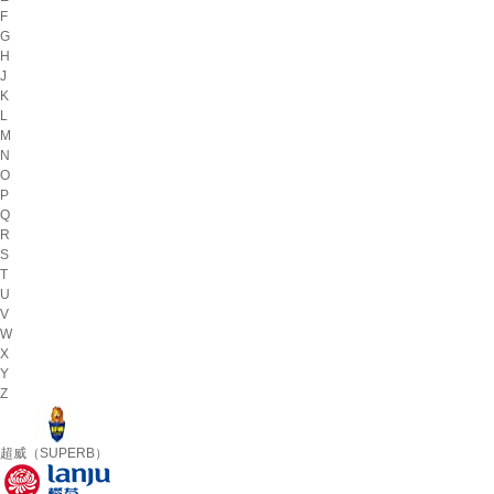
F
G
H
J
K
L
M
N
O
P
Q
R
S
T
U
V
W
X
Y
Z
超威（SUPERB）