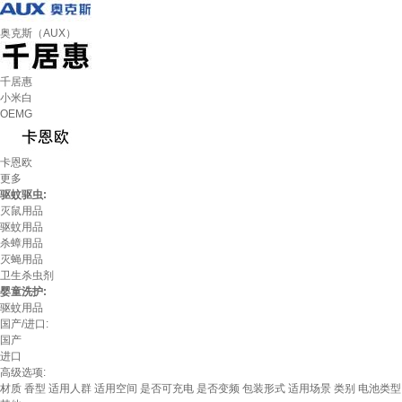
奥克斯（AUX）
千居惠
小米白
OEMG
卡恩欧
更多
驱蚊驱虫:
灭鼠用品
驱蚊用品
杀蟑用品
灭蝇用品
卫生杀虫剂
婴童洗护:
驱蚊用品
国产/进口:
国产
进口
高级选项:
材质
香型
适用人群
适用空间
是否可充电
是否变频
包装形式
适用场景
类别
电池类型