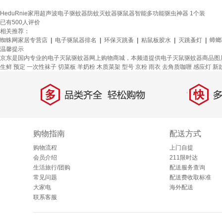
HeduRnie家用超声波电子驱蚊器防蚊灭蚊器驱鼠器智能多功能驱虫神器 1个装
已有
500
人评价
相关推荐：
蜘蛛网家居专营店
|
电子驱鼠器排名
|
环保灭跳蚤
|
粘鼠板胶水
|
灭跳蚤灯
|
蟑螂
温馨提示
京东是国内专业的电子灭鼠驱蚊器网上购物商城，本频道提供电子灭鼠驱蚊器商品图
生鲜
预定
一次性袜子
切菜板
羊奶粉
木质菜架
型号
京粉
雨衣
去角质咖喱
感应灯
新
多
快
品类齐全，轻松购物
多仓
购物指南
配送方式
购物流程
上门自提
会员介绍
211限时达
生活旅行/团购
配送服务查询
常见问题
配送费收取标准
大家电
海外配送
联系客服