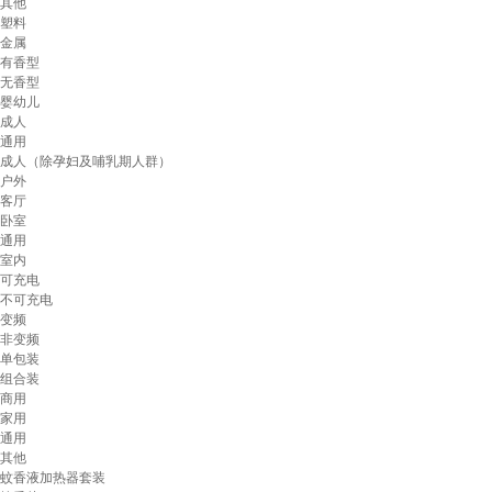
其他
塑料
金属
有香型
无香型
婴幼儿
成人
通用
成人（除孕妇及哺乳期人群）
户外
客厅
卧室
通用
室内
可充电
不可充电
变频
非变频
单包装
组合装
商用
家用
通用
其他
蚊香液加热器套装