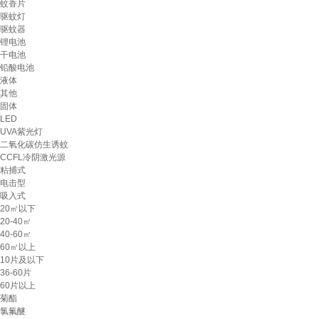
蚊香片
驱蚊灯
驱蚊器
锂电池
干电池
铅酸电池
液体
其他
固体
LED
UVA紫光灯
二氧化碳仿生诱蚊
CCFL冷阴激光源
粘捕式
电击型
吸入式
20㎡以下
20-40㎡
40-60㎡
60㎡以上
10片及以下
36-60片
60片以上
菊酯
氯氟醚