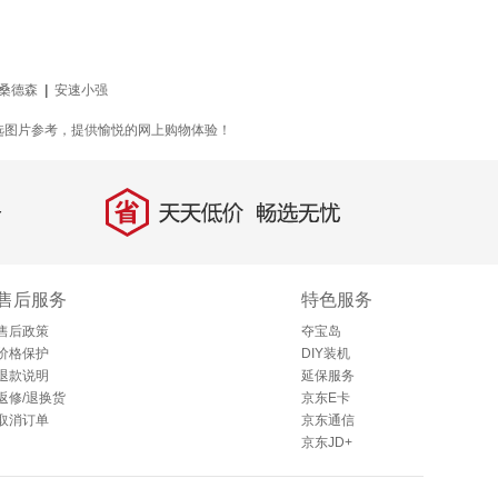
桑德森
|
安速小强
选图片参考，提供愉悦的网上购物体验！
省
天天低价，畅选无忧
售后服务
特色服务
售后政策
夺宝岛
价格保护
DIY装机
退款说明
延保服务
返修/退换货
京东E卡
取消订单
京东通信
京东JD+