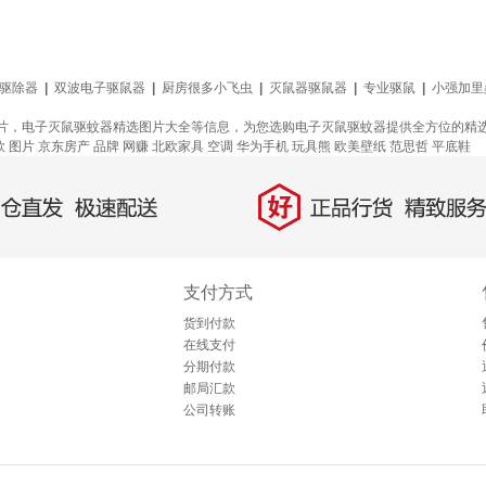
驱除器
|
双波电子驱鼠器
|
厨房很多小飞虫
|
灭鼠器驱鼠器
|
专业驱鼠
|
小强加里
片，电子灭鼠驱蚊器精选图片大全等信息，为您选购电子灭鼠驱蚊器提供全方位的精
款
图片
京东房产
品牌
网赚
北欧家具
空调
华为手机
玩具熊
欧美壁纸
范思哲
平底鞋
好
直发，极速配送
正品行货，精致服务
支付方式
货到付款
在线支付
分期付款
邮局汇款
公司转账