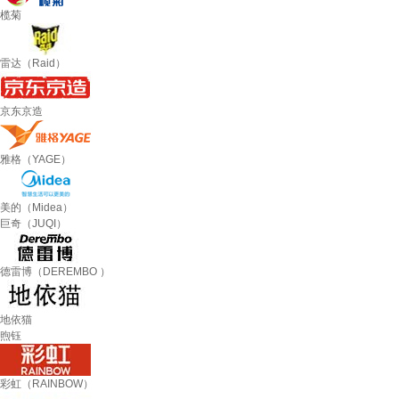
榄菊
雷达（Raid）
京东京造
雅格（YAGE）
美的（Midea）
巨奇（JUQI）
德雷博（DEREMBO ）
地依猫
煦钰
彩虹（RAINBOW）