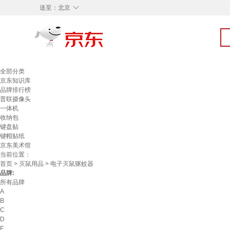
◇
送至：
北京
全部分类
京东知识库
品牌排行榜
普联摄像头
一体机
收纳包
键盘贴
键帽贴纸
京东美术馆
当前位置：
首页
>
灭鼠用品
> 电子灭鼠驱蚊器
品牌:
所有品牌
A
B
C
D
E