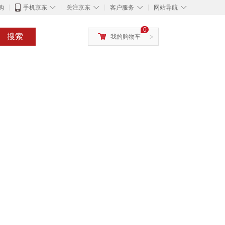
◇
◇
◇
◇
购
手机京东
关注京东
客户服务
网站导航
0
搜索
我的购物车
>