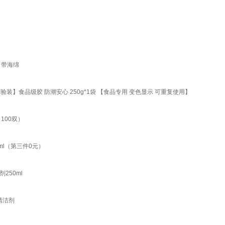
自带海绵
】食品级胶 防潮安心 250g*1袋 【食品专用 变色显示 可重复使用】
100双）
l（第三件0元）
250ml
清洁剂