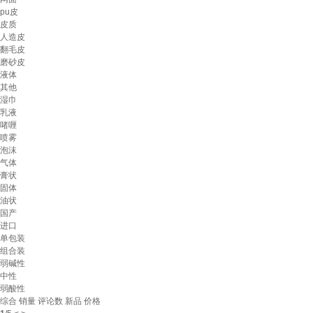
pu皮
皮质
人造皮
翻毛皮
磨砂皮
液体
其他
湿巾
乳液
啫喱
喷雾
泡沫
气体
膏状
固体
油状
国产
进口
单包装
组合装
弱碱性
中性
弱酸性
综合
销量
评论数
新品
价格