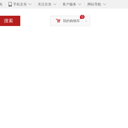
◇
◇
◇
◇
购
手机京东
关注京东
客户服务
网站导航
0
搜索
我的购物车
>