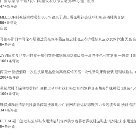
白猫 喷洁净 干喷剂小白鞋清洗衣领净去笔渍350g/瓶 1瓶装
47+
条评论
MLECON鞋袜除臭喷雾剂300ml银离子进口香氛鞋袜去味球鞋柜运动鞋防臭剂
59+
条评论
自营
哥伦布斯日本哥伦布斯丽达晶亮保革霜皮包皮鞋油皮衣护理剂真皮沙发保养油 无色 
0+
条评论
ZYVI日本食品专用硅胶干燥剂衣物储物防潮防霉吸湿干燥包变色可重复用 一袋装【体验装
100+
条评论
两面针 星级酒店一次性洗漱用品套装高档宾馆民宿一次性牙刷牙膏套装 珊瑚绒拖鞋（
200+
条评论
星帮尼鞋子除臭喷雾旅行便携运动球鞋袜鞋柜防臭剂除脚臭杀菌去异味神器 3瓶装45m
100+
条评论
鞋保姆洗鞋清洁剂除臭杀菌清洗液刷小白鞋网面鞋运动球鞋强力去污渍去黄 洗鞋清洁剂
34+
条评论
PEDAG进口运动鞋篮球鞋专用清洁剂保养防水喷雾喷雾板鞋波鞋去污剂泡沫 多用途
0+
条评论