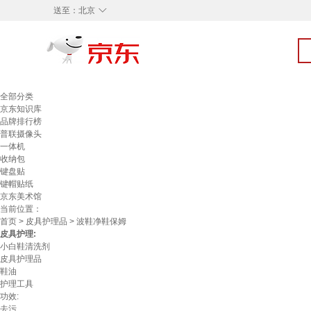
◇
送至：
北京
全部分类
京东知识库
品牌排行榜
普联摄像头
一体机
收纳包
键盘贴
键帽贴纸
京东美术馆
当前位置：
首页
>
皮具护理品
> 波鞋净鞋保姆
皮具护理:
小白鞋清洗剂
皮具护理品
鞋油
护理工具
功效:
去污