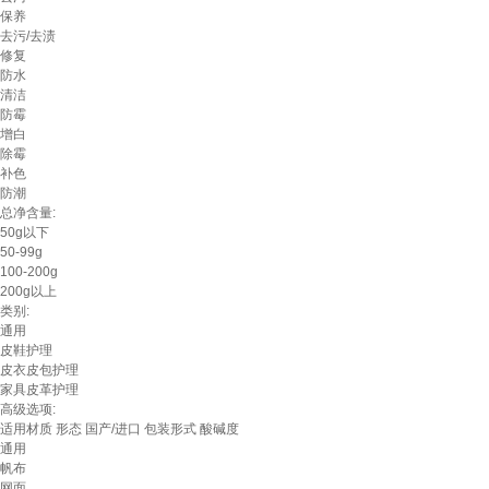
保养
去污/去渍
修复
防水
清洁
防霉
增白
除霉
补色
防潮
总净含量:
50g以下
50-99g
100-200g
200g以上
类别:
通用
皮鞋护理
皮衣皮包护理
家具皮革护理
高级选项:
适用材质
形态
国产/进口
包装形式
酸碱度
通用
帆布
网面