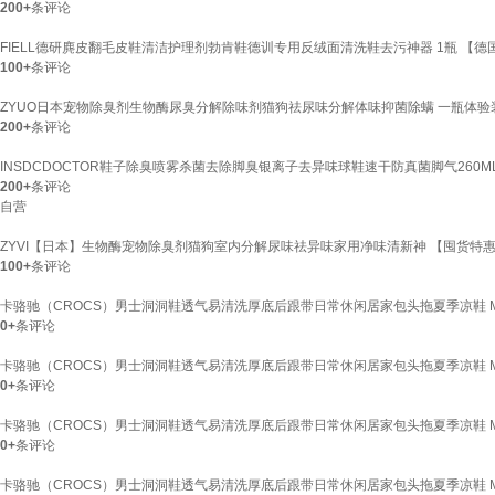
200+
条评论
FIELL德研麂皮翻毛皮鞋清洁护理剂勃肯鞋德训专用反绒面清洗鞋去污神器 1瓶 【
100+
条评论
ZYUO日本宠物除臭剂生物酶尿臭分解除味剂猫狗祛尿味分解体味抑菌除螨 一瓶体验
200+
条评论
INSDCDOCTOR鞋子除臭喷雾杀菌去除脚臭银离子去异味球鞋速干防真菌脚气260M
200+
条评论
自营
ZYVI【日本】生物酶宠物除臭剂猫狗室内分解尿味祛异味家用净味清新神 【囤货特惠】15
100+
条评论
卡骆驰（CROCS）男士洞洞鞋透气易清洗厚底后跟带日常休闲居家包头拖夏季凉鞋 Moon 
0+
条评论
卡骆驰（CROCS）男士洞洞鞋透气易清洗厚底后跟带日常休闲居家包头拖夏季凉鞋 Moon 
0+
条评论
卡骆驰（CROCS）男士洞洞鞋透气易清洗厚底后跟带日常休闲居家包头拖夏季凉鞋 Moon 
0+
条评论
卡骆驰（CROCS）男士洞洞鞋透气易清洗厚底后跟带日常休闲居家包头拖夏季凉鞋 Moon 