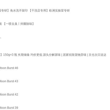
德国专研】免水洗不留印 【干洗店专用】欧洲实验室专研
装 【一喷去臭丨抑菌除味】
L
0g×3 瓶 长期储备 均价更低 源头分解尿味 | 居家祛除宠物异味 | 京仓次日送达
Burst 46
Burst 43
Burst 42
Burst 39