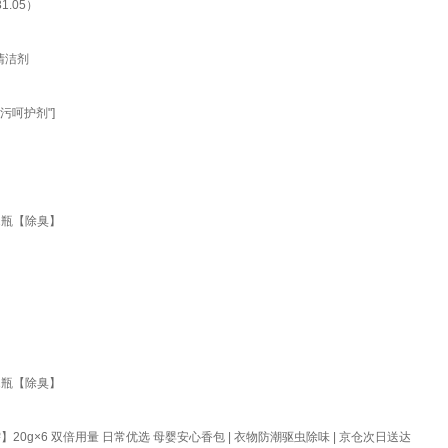
.05）
清洁剂
污呵护剂"]
2瓶【除臭】
1瓶【除臭】
g×6 双倍用量 日常优选 母婴安心香包 | 衣物防潮驱虫除味 | 京仓次日送达