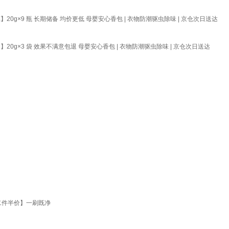
g×9 瓶 长期储备 均价更低 母婴安心香包 | 衣物防潮驱虫除味 | 京仓次日送达
g×3 袋 效果不满意包退 母婴安心香包 | 衣物防潮驱虫除味 | 京仓次日送达
二件半价】一刷既净