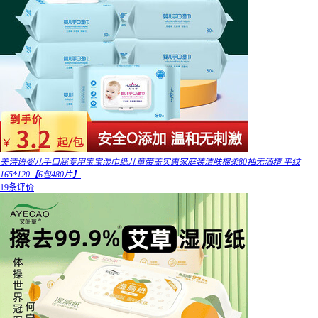
美诗语婴儿手口屁专用宝宝湿巾纸儿童带盖实惠家庭装洁肤棉柔80抽无酒精 平纹
165*120【6包480片】
19条评价