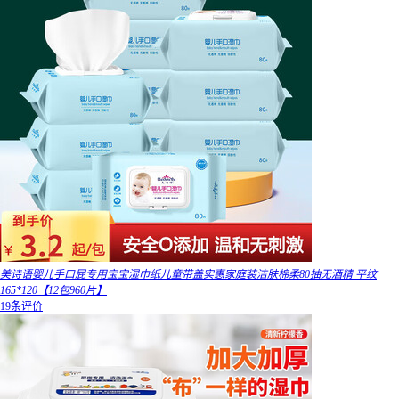
美诗语婴儿手口屁专用宝宝湿巾纸儿童带盖实惠家庭装洁肤棉柔80抽无酒精 平纹
165*120【12包960片】
19条评价