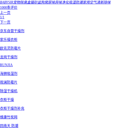
BABYSIR宠物除臭盒猫砂盆狗窝尿味异味净化吸湿防潮家用空气清新除味
1000条评价
上一页
1/1
下一页
京东自营干燥剂
家乐福衣柜
欧克灵防霉片
龙岗干燥剂
RUNJIA
海狮吸湿剂
观澜防霉片
除湿干燥机
衣柜干燥
衣柜干燥剂补充
维康竹炭网
回南天 防潮