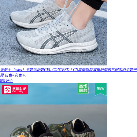
亚瑟士（asics）男鞋运动鞋GEL-CONTEND 7 CN夏季新款减震耐磨透气网面跑步鞋子
男 白色+灰色 40
0条评价