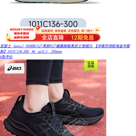
亚瑟士（asics）NIMBUS27男款N27缓震跑鞋黑武士宽楦2E 【详情页领取淘金币膨
胀】1011C136-300_ 46 _us11.5__290mm
0条评价