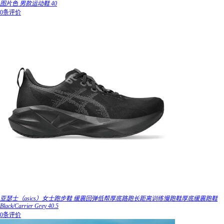
图片色 男款运动鞋 40
0条评价
亚瑟士（asics）女士跑步鞋 缓震回弹低帮厚底路跑长距离训练慢跑鞋厚底缓震跑鞋
Black/Carrier Grey 40.5
0条评价