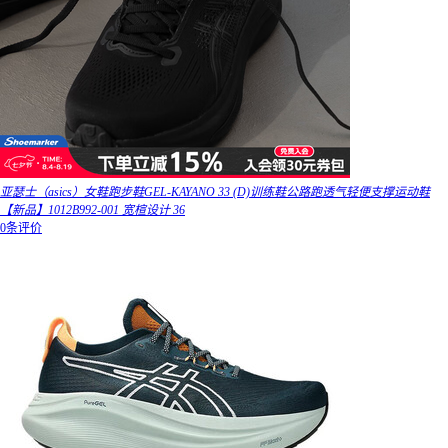
亚瑟士（asics）女鞋跑步鞋GEL-KAYANO 33 (D)训练鞋公路跑透气轻便支撑运动鞋
【新品】1012B992-001 宽楦设计 36
0条评价