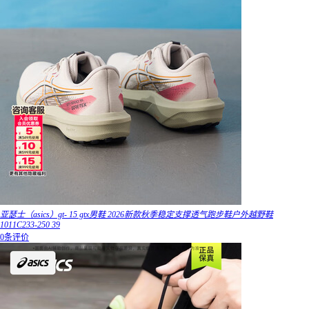
亚瑟士（asics）gt- 15 gtx男鞋 2026新款秋季稳定支撑透气跑步鞋户外越野鞋
1011C233-250 39
0条评价