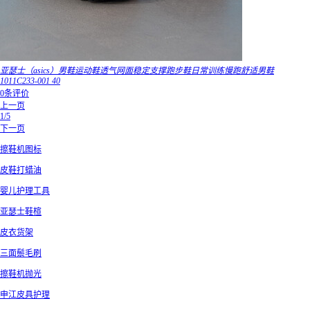
亚瑟士（asics）男鞋运动鞋透气网面稳定支撑跑步鞋日常训练慢跑舒适男鞋
1011C233-001 40
0条评价
上一页
1/5
下一页
擦鞋机图标
皮鞋打蜡油
婴儿护理工具
亚瑟士鞋楦
皮衣货架
三面鬃毛刷
擦鞋机抛光
申江皮具护理