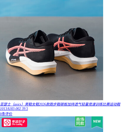
亚瑟士（asics）男鞋女鞋2026款跑步鞋碳板加持透气轻量竞速训练比赛运动鞋
1013A183-002 39.5
0条评价