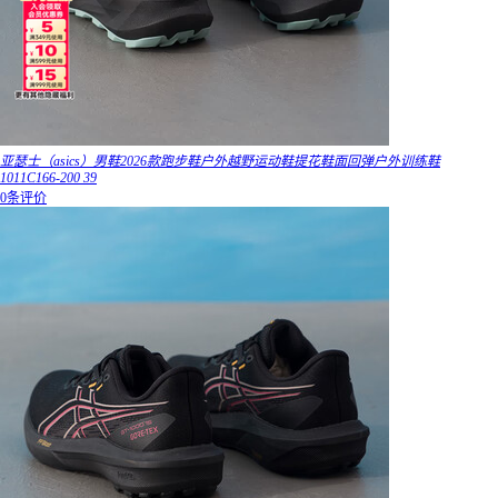
亚瑟士（asics）男鞋2026款跑步鞋户外越野运动鞋提花鞋面回弹户外训练鞋
1011C166-200 39
0条评价