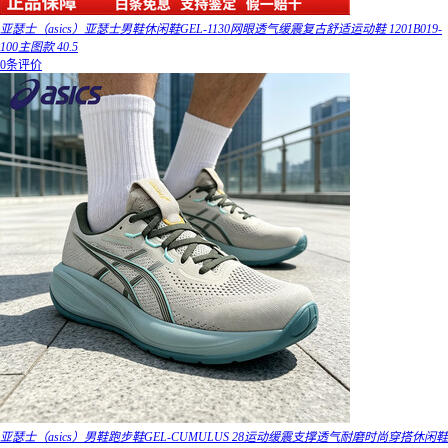
亚瑟士（asics）亚瑟士男鞋休闲鞋GEL-1130网眼透气缓震复古舒适运动鞋 1201B019-
100主图款 40.5
0条评价
亚瑟士（asics）男鞋跑步鞋GEL-CUMULUS 28运动缓震支撑透气耐磨时尚穿搭休闲鞋