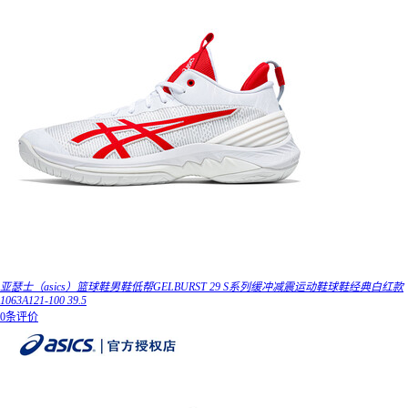
亚瑟士（asics）篮球鞋男鞋低帮GELBURST 29 S系列缓冲减震运动鞋球鞋经典白红款
1063A121-100 39.5
0条评价