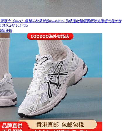
亚瑟士（asics）男鞋26秋季新款novablast 6训练运动鞋缓震回弹支撑透气跑步鞋
1011C243-101 40.5
0条评价