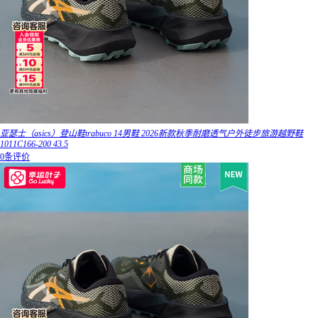
亚瑟士（asics）登山鞋trabuco 14男鞋 2026新款秋季耐磨透气户外徒步旅游越野鞋
1011C166-200 43.5
0条评价