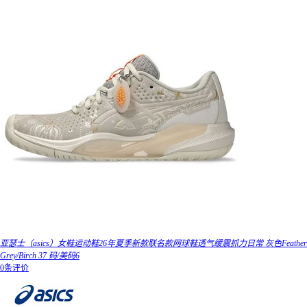
亚瑟士（asics）女鞋运动鞋26年夏季新款联名款网球鞋透气缓震抓力日常 灰色Feather
Grey/Birch 37 码/美码6
0条评价