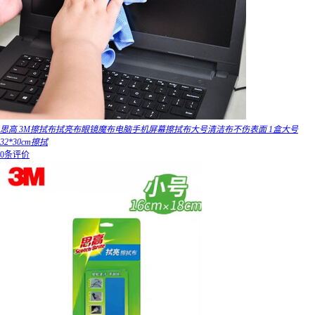
思高 3M擦拭布拭亮布眼镜魔布电脑手机屏幕擦拭布大号清洁布不伤表面 1盒大号
32*30cm擦拭
0条评价