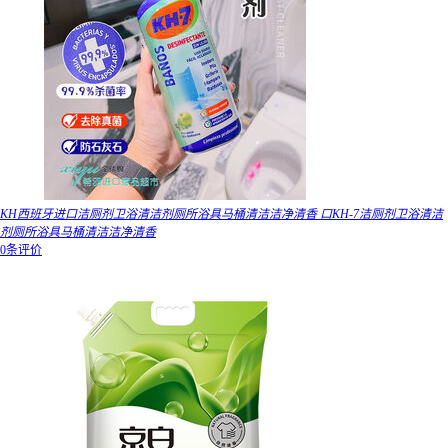
KH西班牙进口洁厕剂卫浴清洁剂厕所浴具马桶清洁洁净清香 口KH-7洁厕剂卫浴清洁
剂厕所浴具马桶清洁洁净清香
0条评价