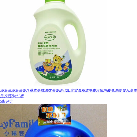
澳洛澜澳洛澜婴儿草本多效洗衣液婴幼儿2L宝宝温和洁净去污家用去渍清香 婴儿草本
洗衣液2kg*1瓶
5条评价