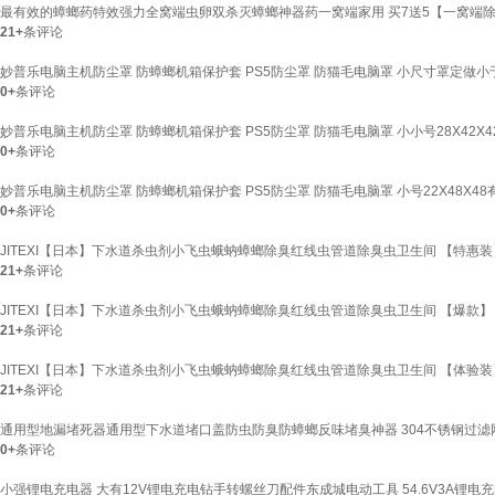
最有效的蟑螂药特效强力全窝端虫卵双杀灭蟑螂神器药一窝端家用 买7送5【一窝端
21+
条评论
妙普乐电脑主机防尘罩 防蟑螂机箱保护套 PS5防尘罩 防猫毛电脑罩 小尺寸罩定做小
0+
条评论
妙普乐电脑主机防尘罩 防蟑螂机箱保护套 PS5防尘罩 防猫毛电脑罩 小小号28X42X4
0+
条评论
妙普乐电脑主机防尘罩 防蟑螂机箱保护套 PS5防尘罩 防猫毛电脑罩 小号22X48X48
0+
条评论
JITEXI【日本】下水道杀虫剂小飞虫蛾蚋蟑螂除臭红线虫管道除臭虫卫生间 【特惠装】 
21+
条评论
JITEXI【日本】下水道杀虫剂小飞虫蛾蚋蟑螂除臭红线虫管道除臭虫卫生间 【爆款】 50
21+
条评论
JITEXI【日本】下水道杀虫剂小飞虫蛾蚋蟑螂除臭红线虫管道除臭虫卫生间 【体验装】 
21+
条评论
通用型地漏堵死器通用型下水道堵口盖防虫防臭防蟑螂反味堵臭神器 304不锈钢过滤网
0+
条评论
小强锂电充电器 大有12V锂电充电钻手转螺丝刀配件东成城电动工具 54.6V3A锂电