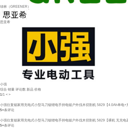
绿林（GREENER）
思亚希
小强
综合
销量
评论数
新品
价格
1
/
1
<
>
小强往复锯家用充电式小型马刀锯锂电手持电锯户外伐木切割机 5829【4.0Ah单电
5+
条评论
小强往复锯家用充电式小型马刀锯锂电手持电锯户外伐木切割机 5829【裸机 无充电
5+
条评论