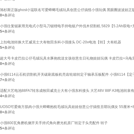
旭杉斯正版ghost小寇联名可爱蟑螂毛绒玩具创意公仔搞怪小强玩偶 黑眼圈波波娃正版
0+
条评论
小强往复锯家用充电式小型马刀锯锂电手持电锯户外伐木切割机 5829【5.2Ah双电
5+
条评论
上扣电池转换大艺威克士大有牧田东科小强接头 DC-20v电池【转】大有机器
5+
条评论
超大号卡皮巴拉公仔毛绒玩具水豚抱枕送女孩创意生日礼物娃娃玩偶 卡皮巴拉+乌龟背
0+
条评论
小强6114云石机切割机开关碳刷底板机壳齿轮箱转定子轴承压板配件 小强6114【定
7+
条评论
适配大艺电池88FA7转东成牧田威克士大有小强东科接头 大艺48V 88F A3电池转泉
4+
条评论
UOSO可爱南方肌肉小强大蟑螂抱枕毛绒玩具娃娃创意公仔搞怪丑萌玩偶女 55厘米+
0+
条评论
小强800瓦角磨机侧开关手持式角向磨光机原厂转定子头壳配件 转子
5+
条评论