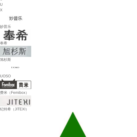
U
X
妙普乐
奉希
旭杉斯
UOSO
费米（Femibox）
纪特希（JITEXI）