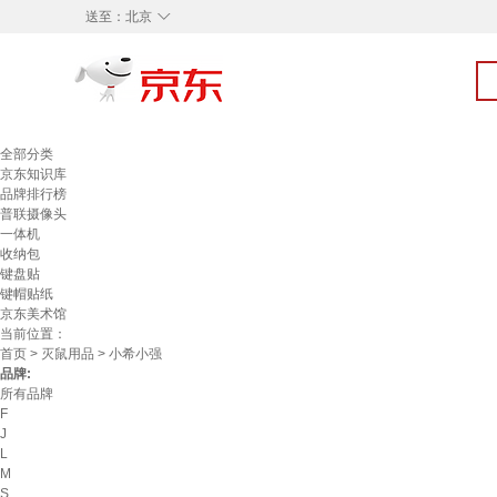
◇
送至：
北京
全部分类
京东知识库
品牌排行榜
普联摄像头
一体机
收纳包
键盘贴
键帽贴纸
京东美术馆
当前位置：
首页
>
灭鼠用品
> 小希小强
品牌:
所有品牌
F
J
L
M
S