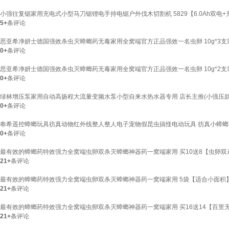
小强往复锯家用充电式小型马刀锯锂电手持电锯户外伐木切割机 5829【6.0Ah双电
5+
条评论
思亚希净妍士德国强效杀虫灭蟑螂药无毒家用全窝端官方正品强效一名虫卵 10g*3支
0+
条评论
思亚希净妍士德国强效杀虫灭蟑螂药无毒家用全窝端官方正品强效一名虫卵 10g*2支装
0+
条评论
绿林增压泵家用自动高扬程大流量变频水泵小型自来水热水器专用 店长主推(小强压款
0+
条评论
奉希遥控蟑螂玩具彷真动物红外线整人整人电子宠物假昆虫搞怪电动玩具 彷真小蟑螂
0+
条评论
最有效的蟑螂药特效强力全窝端虫卵双杀灭蟑螂神器药一窝端家用 买10送8【虫卵双
21+
条评论
最有效的蟑螂药特效强力全窝端虫卵双杀灭蟑螂神器药一窝端家用 5袋【适合小面积
21+
条评论
最有效的蟑螂药特效强力全窝端虫卵双杀灭蟑螂神器药一窝端家用 买16送14【百里
21+
条评论