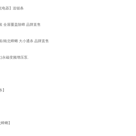
+充电器】送锯条
装 全屋覆盖除蟑 品牌直售
/南北蟑螂 大小通杀 品牌直售
)永磁变频增压泵.
杀】
】
无蟑螂】