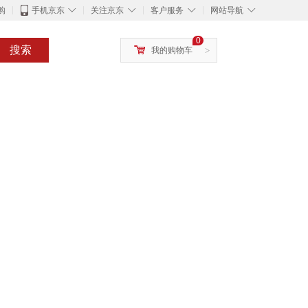
◇
◇
◇
◇
购
手机京东
关注京东
客户服务
网站导航
0
搜索
我的购物车
>