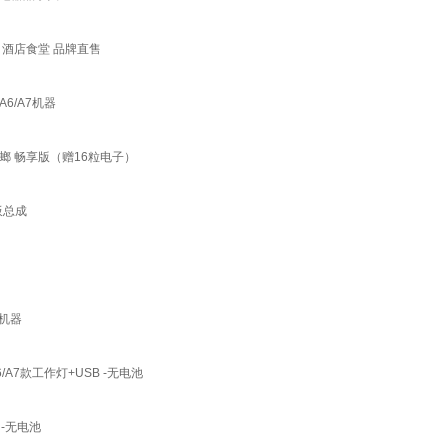
 酒店食堂 品牌直售
/A7机器
 畅享版（赠16粒电子）
板总成
门机器
A7款工作灯+USB -无电池
 -无电池