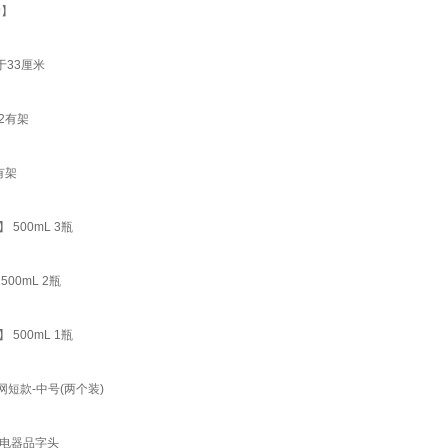
除】
于33厘米
2有架
有架
500mL 3瓶
0mL 2瓶
500mL 1瓶
短款-中号(两个装)
充电器品字头