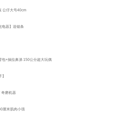
 公仔大号40cm
+充电器】送锯条
包+抽拉鼻涕 150公分超大玩偶
子】
有 奇磨机器
80厘米肌肉小强