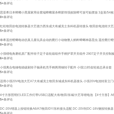
5+
条评论
思亚希日本蟑螂小黑屋家用全窝端蟑螂屋杀蟑胶饵强效除蟑可放可贴摆放 3盒装/54枚
0+
条评论
红松牧田款电池转换器大艺德力西东成大有威克士东科机器转接头 牧田款电池转大艺A6
5+
条评论
奉希遥控螳螂电动彷真儿童玩具会动的爬行小动物整人蚂蚱蟑螂神器昆虫 遥控爬行螳螂
0+
条评论
小强锂电角磨机原厂配件转子定子齿轮箱组件手柄护罩开关组件 2907定子开关控制
6+
条评论
小强离合电锤电镐碳刷转子轴承机壳手柄两用锤转子配件 小强1185齿轮箱总承全套
5+
条评论
适用小强20V电池大艺A7大有威克士牧田东城成东科机器接头 小强20V电池转富立
5+
条评论
4寸方形照明灯LED工作灯带USB口适配大有/牧田/东城/大艺等锂电池 【4寸方形】A6/
5+
条评论
DC-20V锂器上按钮转换A6/A7/牧田/DY/东科接头适配 DC-20V转DC-18V侧按转换器
5+
条评论