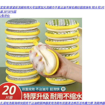
宏安泽I家姿彩洗碗布特大号加厚加大洗碗巾不易沾油不掉毛棉纱厨房抹布 特大号3片
装 38*38*8层
2条评价
扎诺哇洗碗海绵块厨房不沾油刷锅神器家用洗碗布双面清洁棉百洁布魔力擦 洗碗神器