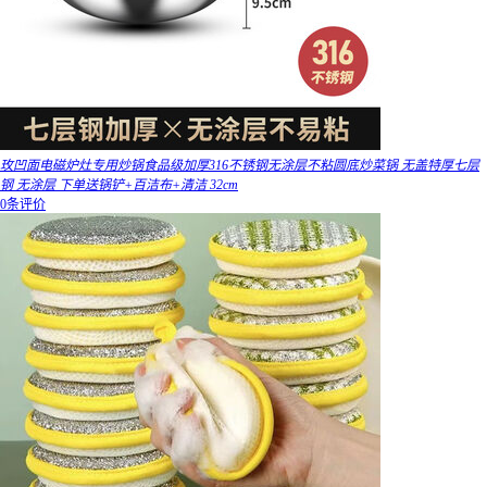
玫凹面电磁炉灶专用炒锅食品级加厚316不锈钢无涂层不粘圆底炒菜锅 无盖特厚七层
钢 无涂层 下单送锅铲+百洁布+清洁 32cm
0条评价