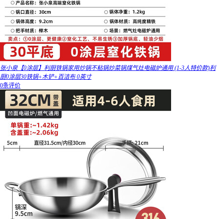
张小泉【0涂层】利厨铁锅家用炒锅不粘锅炒菜锅煤气灶电磁炉通用 (1-3人特价款)利
厨0涂层30铁锅+木铲+百洁布 0英寸
0条评价