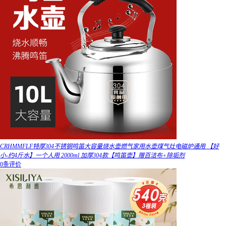
CRHMMFLF特厚304不锈钢鸣笛大容量烧水壶燃气家用水壶煤气灶电磁炉通用 【好
小-约4斤水】一个人用 2000ml 加厚304款【鸣笛壶】赠百洁布+除垢剂
0条评价