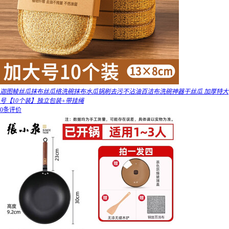
迦图鲮丝瓜抹布丝瓜络洗碗抹布水瓜锅刷去污不沾油百洁布洗碗神器干丝瓜 加厚特大
号【10个装】独立包装+带挂绳
0条评价