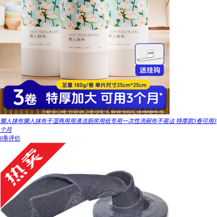
懒人抹布懒人抹布干湿两用用清洁厨房用纸专用一次性洗碗布不易沾 特厚款3卷可用3
个月
0条评价