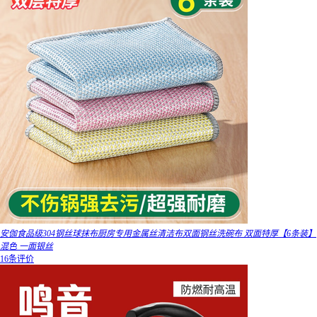
安伽食品级304钢丝球抹布厨房专用金属丝清洁布双面钢丝洗碗布 双面特厚【6条装】
混色 一面银丝
16条评价