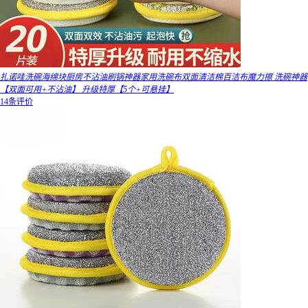
扎诺哇洗碗海绵块厨房不沾油刷锅神器家用洗碗布双面清洁棉百洁布魔力擦 洗碗神器
【双面可用+不沾油】 升级特厚【5个+可悬挂】
14条评价