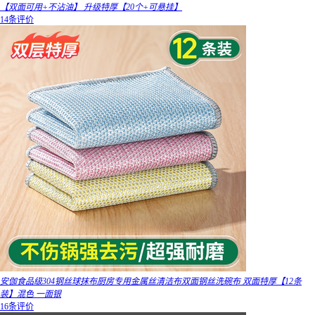
【双面可用+不沾油】 升级特厚【20个+可悬挂】
14条评价
安伽食品级304钢丝球抹布厨房专用金属丝清洁布双面钢丝洗碗布 双面特厚【12条
装】混色 一面银
16条评价