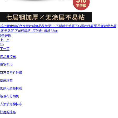
玫凹面电磁炉灶专用炒锅食品级加厚316不锈钢无涂层不粘圆底炒菜锅 带盖特厚七层
钢 无涂层 下单送锅铲+百洁布+清洁 32cm
0条评价
上一页
1/5
下一页
液晶屏擦布
擦锅毛巾
京东自营竹纤维
厨房膜布
加厚无纺布抹布
玻璃布分切机
去油垢海棉抹布
好用的抹布