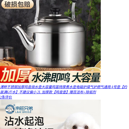
溥畔不锈钢加厚鸣音烧水壶大容量鸣笛特厚煮水壶电磁炉煤气炉燃气通用 4号壶【约
装满6斤水】不建议偏小 2L 加厚款【鸣音壶】赠百洁布+除垢剂
2条评价