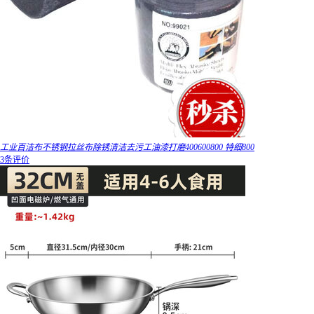
工业百洁布不锈钢拉丝布除锈清洁去污工油漆打磨400600800 特细800
3条评价