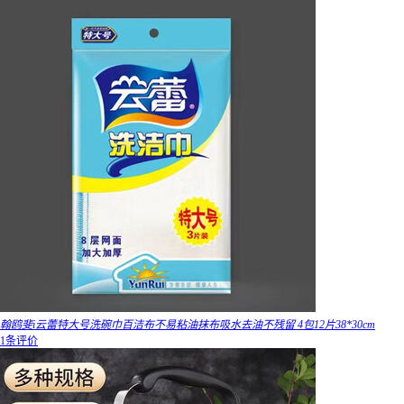
翰鸥斐i云蕾特大号洗碗巾百洁布不易粘油抹布吸水去油不残留 4包12片38*30cm
1条评价