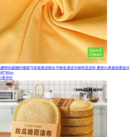
康特乐超细纤维家汽车政保洁吸水不掉毛清洁巾抹布百洁布 黄色10条装加厚加大
40*40cm
1条评价