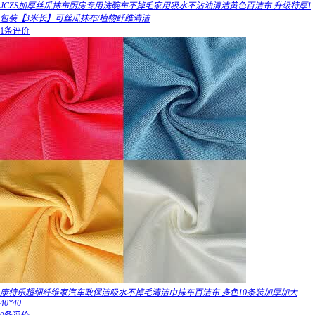
JCZS加厚丝瓜抹布厨房专用洗碗布不掉毛家用吸水不沾油清洁黄色百洁布 升级特厚1
包装【3米长】可丝瓜抹布/植物纤维清洁
1条评价
康特乐超细纤维家汽车政保洁吸水不掉毛清洁巾抹布百洁布 多色10条装加厚加大
40*40