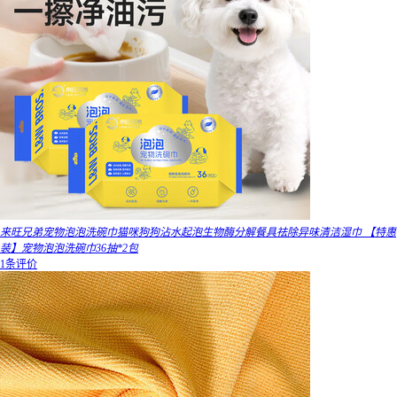
来旺兄弟宠物泡泡洗碗巾猫咪狗狗沾水起泡生物酶分解餐具祛除异味清洁湿巾 【特惠
装】宠物泡泡洗碗巾36抽*2包
1条评价