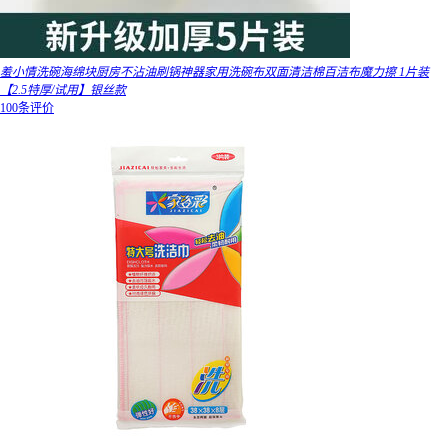
羞小情洗碗海绵块厨房不沾油刷锅神器家用洗碗布双面清洁棉百洁布魔力擦 1片装
【2.5特厚/试用】银丝款
100条评价