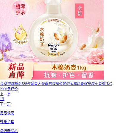
金纺自营新品120天留香大师香氛衣物柔顺剂木棉奶香囤货装小香瓶1KG
2000条评价
上一页
1/1
下一页
足弓很高
鞋靴护理
清洁鞋底机