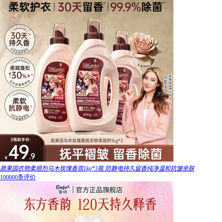
蔬果园衣物柔顺剂乌木玫瑰香氛1kg*3瓶 防静电持久留香纯净温和抗皱亲肤
100000条评价