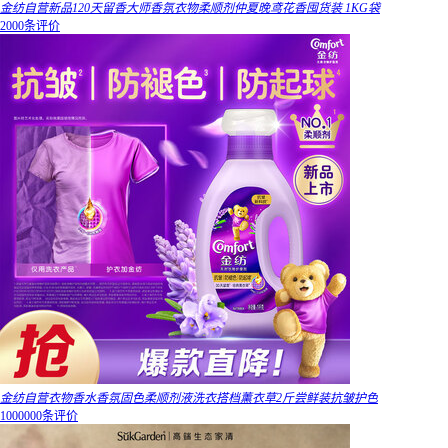
金纺自营新品120天留香大师香氛衣物柔顺剂仲夏晚鸢花香囤货装 1KG袋
2000条评价
金纺自营衣物香水香氛固色柔顺剂液洗衣搭档薰衣草2斤尝鲜装抗皱护色
1000000条评价