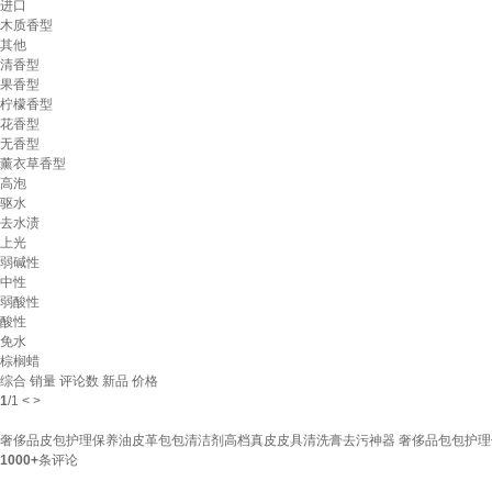
进口
木质香型
其他
清香型
果香型
柠檬香型
花香型
无香型
薰衣草香型
高泡
驱水
去水渍
上光
弱碱性
中性
弱酸性
酸性
免水
棕榈蜡
综合
销量
评论数
新品
价格
1
/
1
<
>
奢侈品皮包护理保养油皮革包包清洁剂高档真皮皮具清洗膏去污神器 奢侈品包包护理保养
1000+
条评论