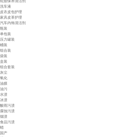
轮胎保养清洁剂
洗车液
皮衣皮包护理
家具皮革护理
汽车内饰清洁剂
瓶装
单包装
压力罐装
桶装
组合装
袋装
盒装
组合套装
灰尘
氧化
油膜
油污
水渍
冰渍
酸雨污渍
腐蚀污渍
烟渍
食品污渍
蜡
国产