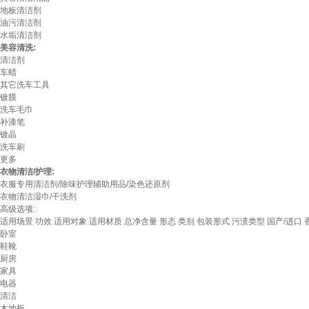
地板清洁剂
油污清洁剂
水垢清洁剂
美容清洗:
清洁剂
车蜡
其它洗车工具
镀膜
洗车毛巾
补漆笔
镀晶
洗车刷
更多
衣物清洁/护理:
衣服专用清洁剂/除味护理辅助用品/染色还原剂
衣物清洁湿巾/干洗剂
高级选项:
适用场景
功效
适用对象
适用材质
总净含量
形态
类别
包装形式
污渍类型
国产/进口
卧室
鞋靴
厨房
家具
电器
清洁
木地板