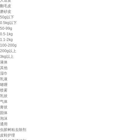
人造皮
翻毛皮
磨砂皮
50g以下
0.5kg以下
50-99g
0.5-1kg
1.1-2kg
100-200g
200g以上
3kg以上
液体
其他
湿巾
乳液
啫喱
喷雾
乳状
气体
膏状
固体
泡沫
通用
虫胶树粘去除剂
皮鞋护理