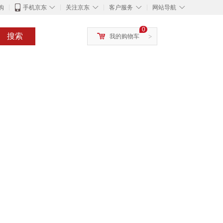
◇
◇
◇
◇
购
手机京东
关注京东
客户服务
网站导航
0
搜索
我的购物车
>