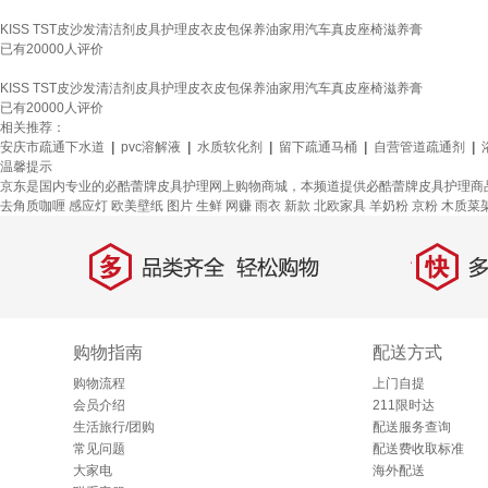
KISS TST皮沙发清洁剂皮具护理皮衣皮包保养油家用汽车真皮座椅滋养膏
已有
20000
人评价
KISS TST皮沙发清洁剂皮具护理皮衣皮包保养油家用汽车真皮座椅滋养膏
已有
20000
人评价
相关推荐：
安庆市疏通下水道
|
pvc溶解液
|
水质软化剂
|
留下疏通马桶
|
自营管道疏通剂
|
温馨提示
京东是国内专业的必酷蕾牌皮具护理网上购物商城，本频道提供必酷蕾牌皮具护理商
去角质咖喱
感应灯
欧美壁纸
图片
生鲜
网赚
雨衣
新款
北欧家具
羊奶粉
京粉
木质菜
多
快
品类齐全，轻松购物
多仓
购物指南
配送方式
购物流程
上门自提
会员介绍
211限时达
生活旅行/团购
配送服务查询
常见问题
配送费收取标准
大家电
海外配送