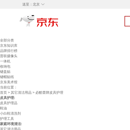
◇
送至：
北京
全部分类
京东知识库
品牌排行榜
普联摄像头
一体机
收纳包
键盘贴
键帽贴纸
京东美术馆
当前位置：
首页
>
其它清洁用品
> 必酷蕾牌皮具护理
皮具护理:
皮具护理品
鞋油
小白鞋清洗剂
护理工具
家庭环境清洁:
其它清洁用品