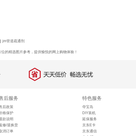
|
jm管道疏通剂
方位的精选图片参考，提供愉悦的网上购物体验！
省
天天低价，畅选无忧
售后服务
特色服务
售后政策
夺宝岛
价格保护
DIY装机
退款说明
延保服务
返修/退换货
京东E卡
取消订单
京东通信