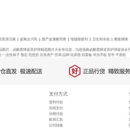
浴室清洁液
|
超氧去污乳
|
国产金属擦亮膏
|
地毯除胶剂
|
卫生间水垢
|
擦玻璃液
品图片，必酷蕾牌皮具护理精选图片大全等信息，为您选购必酷蕾牌皮具护理提供全
架
一次性袜子
预定
范思哲
京东房产
空调
品牌
玩具熊
切菜板
华为手机
型号
平底鞋
好
直发，极速配送
正品行货，精致服务
支付方式
货到付款
在线支付
分期付款
邮局汇款
公司转账