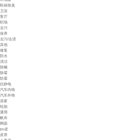
鞋袜除臭
卫浴
客厅
职场
去污
保养
去污/去渍
其他
修复
防水
清洁
除螨
除霉
防霉
抗静电
汽车内饰
汽车外饰
居家
轮胎
通用
帆布
网面
pu皮
皮质