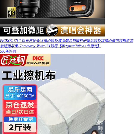
PICKOGEN手机长焦镜头2X增距镜外置演唱会拍摄神器望远镜外接微距增倍镜摄影套
装适用苹果17promax小米vivo 2X增距【华为mate70Pro+专用壳】
500条评价