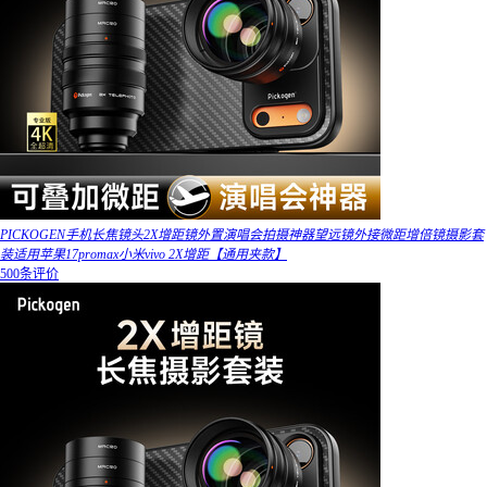
PICKOGEN手机长焦镜头2X增距镜外置演唱会拍摄神器望远镜外接微距增倍镜摄影套
装适用苹果17promax小米vivo 2X增距【通用夹款】
500条评价