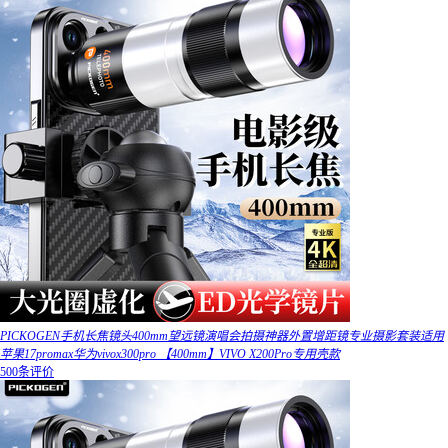
PICKOGEN手机长焦镜头400mm望远镜演唱会拍摄神器外置增距镜专业摄影套装适用
苹果17promax华为vivox300pro 【400mm】VIVO X200Pro专用壳款
500条评价