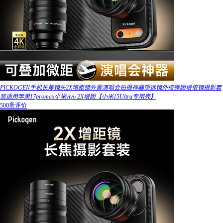
PICKOGEN手机长焦镜头2X增距镜外置演唱会拍摄神器望远镜外接微距增倍镜摄影套
装适用苹果17promax小米vivo 2X增距【小米15Ultra专用壳】
500条评价