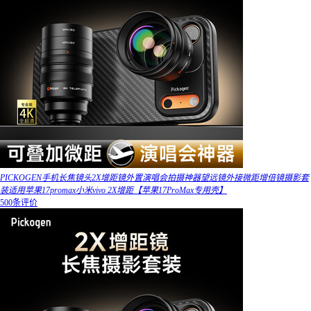
PICKOGEN手机长焦镜头2X增距镜外置演唱会拍摄神器望远镜外接微距增倍镜摄影套
装适用苹果17promax小米vivo 2X增距【苹果17ProMax专用壳】
500条评价