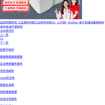
匠廷柯擦机布 工业擦机布棉工业碎布纯色1kg（2斤装）40x60cm 电子机械设备棉抹布
吸水吸油不易掉毛
2000条评价
上一页
1/1
下一页
佳帮手抹布
擦擦擦擦擦擦擦擦
云洁神奇魔术抹布
无纺洗碗布
3m96百洁布
新欧标海绵
神奇擦擦擦擦
去油污洗碗布